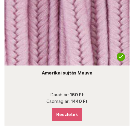
Amerikai sujtás Mauve
Darab ár:
160 Ft
Csomag ár:
1440 Ft
Részletek