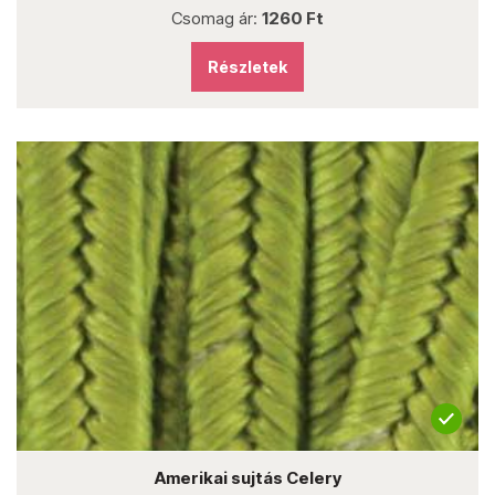
Csomag ár:
1260 Ft
Részletek
Amerikai sujtás Celery