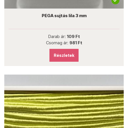
PEGA sujtás lila 3 mm
Darab ár:
109 Ft
Csomag ár:
981 Ft
Részletek