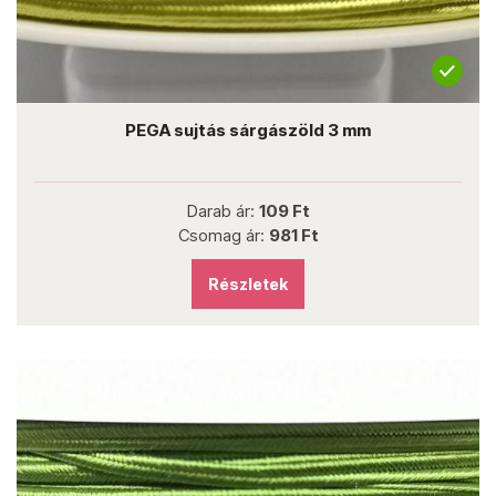
PEGA sujtás sárgászöld 3 mm
Darab ár:
109 Ft
Csomag ár:
981 Ft
Részletek