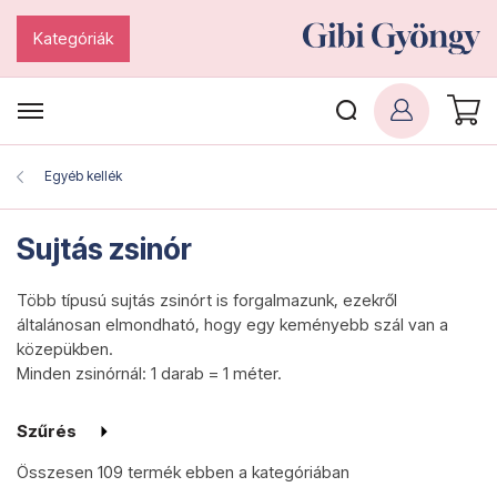
Kategóriák
Egyéb kellék
Sujtás zsinór
Több típusú sujtás zsinórt is forgalmazunk, ezekről
általánosan elmondható, hogy egy keményebb szál van a
közepükben.
Minden zsinórnál: 1 darab = 1 méter.
Szűrés
Összesen
109 termék
ebben a kategóriában