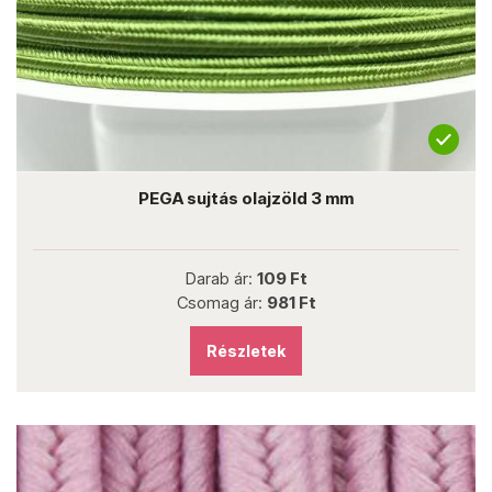
PEGA sujtás olajzöld 3 mm
Darab ár:
109 Ft
Csomag ár:
981 Ft
Részletek