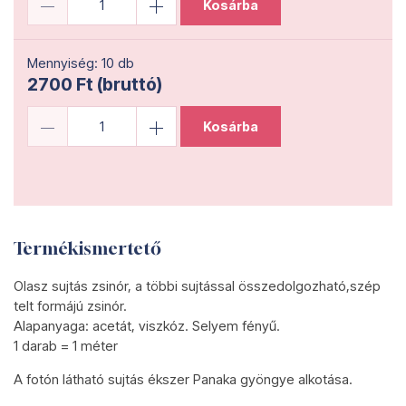
Kosárba
Mennyiség: 10 db
2700 Ft (bruttó)
Kosárba
Termékismertető
Olasz sujtás zsinór, a többi sujtással összedolgozható,szép
telt formájú zsinór.
Alapanyaga: acetát, viszkóz. Selyem fényű.
1 darab = 1 méter
A fotón látható sujtás ékszer Panaka gyöngye alkotása.