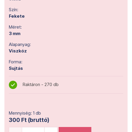
Szín:
Fekete
Méret:
3 mm
Alapanyag:
Viszkóz
Forma:
Sujtás
Raktáron - 270 db
Mennyiség: 1 db
300 Ft (bruttó)