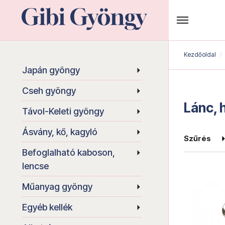
Kezdőoldal
Japán gyöngy
Cseh gyöngy
Lánc, 
Távol-Keleti gyöngy
Ásvány, kő, kagyló
Szűrés
Befoglalható kaboson,
lencse
Műanyag gyöngy
Egyéb kellék