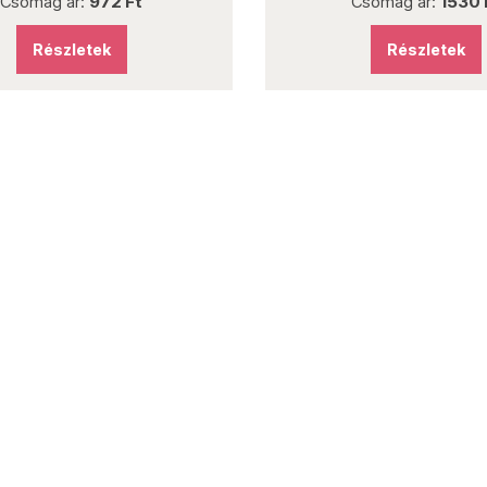
Csomag ár:
972 Ft
Csomag ár:
1530 
Részletek
Részletek