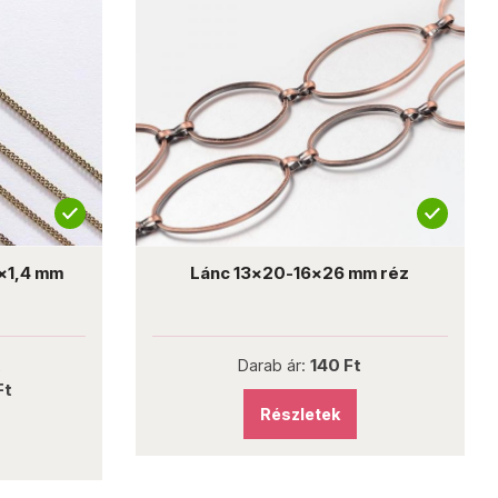
1x1,4 mm
Lánc 13x20-16x26 mm réz
t
Darab ár:
140 Ft
Ft
Részletek