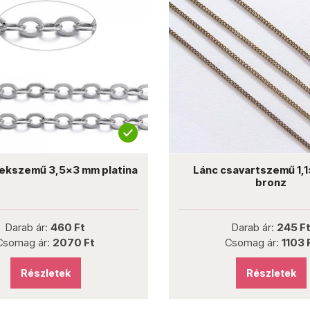
ekszemű 3,5x3 mm platina
Lánc csavartszemű 1,
bronz
Darab ár:
460 Ft
Darab ár:
245 F
Csomag ár:
2070 Ft
Csomag ár:
1103 
Részletek
Részletek