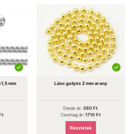
x1,5 mm
Lánc golyós 2 mm arany
t
Darab ár:
380 Ft
Ft
Csomag ár:
1710 Ft
Részletek