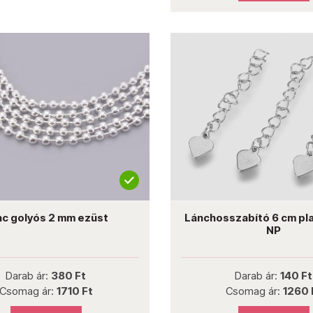
nc golyós 2 mm ezüst
Lánchosszabító 6 cm pla
NP
Darab ár:
380 Ft
Darab ár:
140 Ft
Csomag ár:
1710 Ft
Csomag ár:
1260 