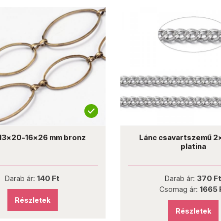
 13x20-16x26 mm bronz
Lánc csavartszemű 2
platina
Darab ár:
140 Ft
Darab ár:
370 F
Csomag ár:
1665 
Részletek
Részletek