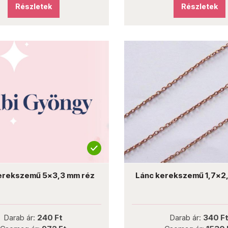
Részletek
Részletek
erekszemű 5x3,3 mm réz
Lánc kerekszemű 1,7x2
Darab ár:
240 Ft
Darab ár:
340 F