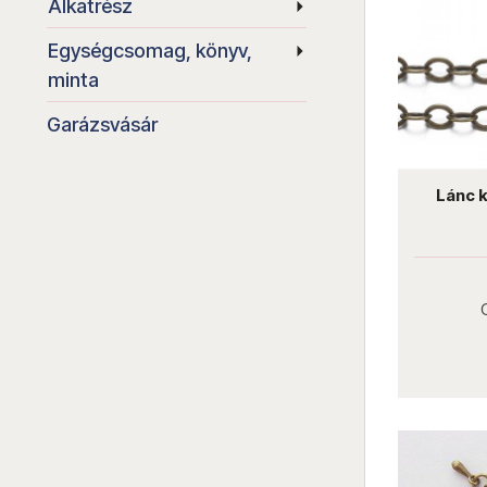
Alkatrész
Egységcsomag, könyv,
minta
Garázsvásár
Lánc 