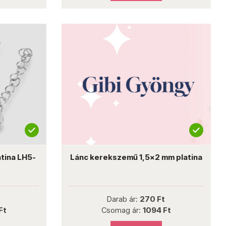
tina LH5-
Lánc kerekszemű 1,5x2 mm platina
Darab ár:
270 Ft
Ft
Csomag ár:
1094 Ft