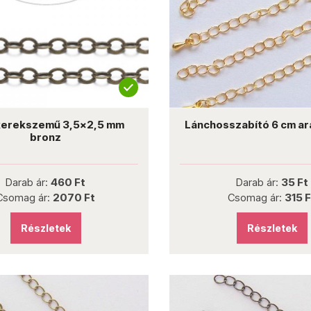
kerekszemű 3,5x2,5 mm
Lánchosszabító 6 cm ar
bronz
Darab ár:
460 Ft
Darab ár:
35 Ft
Csomag ár:
2070 Ft
Csomag ár:
315 F
Részletek
Részletek