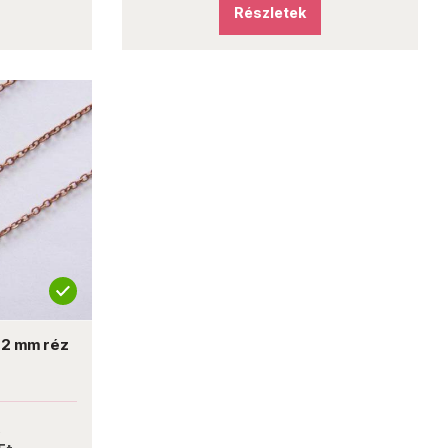
Részletek
,2 mm réz
t