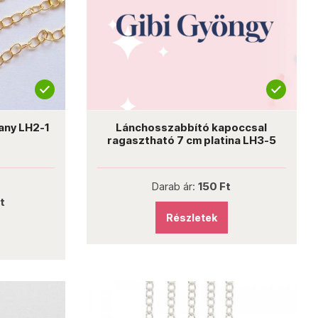
any LH2-1
Lánchosszabbító kapoccsal
ragasztható 7 cm platina LH3-5
Darab ár:
150 Ft
t
Részletek