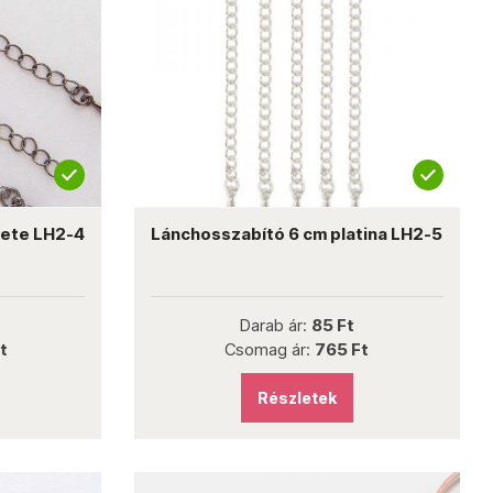
kete LH2-4
Lánchosszabító 6 cm platina LH2-5
Darab ár:
85 Ft
t
Csomag ár:
765 Ft
Részletek