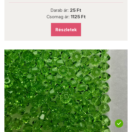
Darab ár:
25 Ft
Csomag ár:
1125 Ft
Részletek