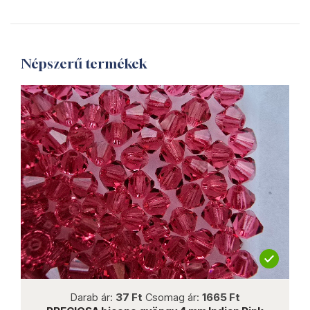
Népszerű termékek
not new
Darab ár:
37 Ft
Csomag ár:
1665 Ft