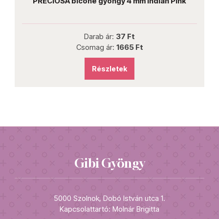
PRECIOSA bicone gyöngy 4 mm Indian Pink
Darab ár:
37 Ft
Csomag ár:
1665 Ft
Részletek
Gibi Gyöngy
5000 Szolnok, Dobó István utca 1.
Kapcsolattartó: Molnár Brigitta