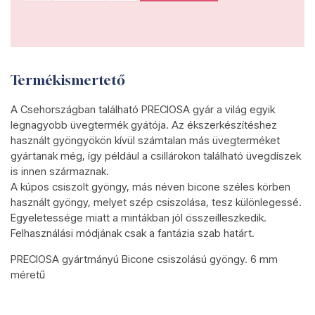
Termékismertető
A Csehországban található PRECIOSA gyár a világ egyik
legnagyobb üvegtermék gyátója. Az ékszerkészítéshez
használt gyöngyökön kívül számtalan más üvegterméket
gyártanak még, így például a csillárokon található üvegdíszek
is innen származnak.
A kúpos csiszolt gyöngy, más néven bicone széles körben
használt gyöngy, melyet szép csiszolása, tesz különlegessé.
Egyeletessége miatt a mintákban jól összeilleszkedik.
Felhasználási módjának csak a fantázia szab határt.
PRECIOSA gyártmányú Bicone csiszolású gyöngy. 6 mm
méretű