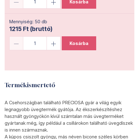
Kosárba
Mennyiség: 50 db
1215 Ft (bruttó)
Kosárba
Termékismertető
A Csehországban található PRECIOSA gyár a világ egyik
legnagyobb üvegtermék gyátója. Az ékszerkészítéshez
használt gyöngyökön kívül számtalan más üvegterméket
gyártanak még, így például a csillárokon található üvegdíszek
is innen származnak.
A kúpos csiszolt gyöngy, más néven bicone széles körben