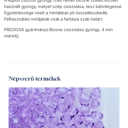
A kúpos csiszolt gyöngy, más néven bicone széles körben
használt gyöngy, melyet szép csiszolása, tesz különlegessé.
Egyeletessége miatt a mintákban jól összeilleszkedik.
Felhasználási módjának csak a fantázia szab határt.
PRECIOSA gyártmányú Bicone csiszolású gyöngy. 4 mm
méretű.
Népszerű termékek