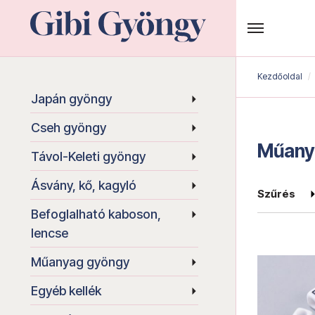
Kezdőoldal
Japán gyöngy
Cseh gyöngy
Műany
Távol-Keleti gyöngy
Ásvány, kő, kagyló
Szűrés
Befoglalható kaboson,
lencse
Műanyag gyöngy
Egyéb kellék