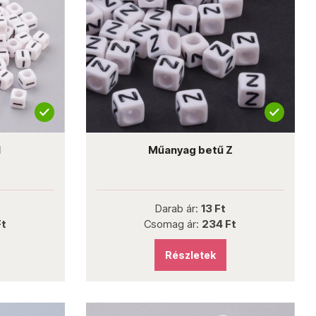
I
Műanyag betű Z
Darab ár:
13 Ft
Ft
Csomag ár:
234 Ft
Részletek