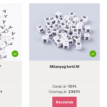
Y
Műanyag betű M
Darab ár:
13 Ft
Ft
Csomag ár:
234 Ft
Részletek