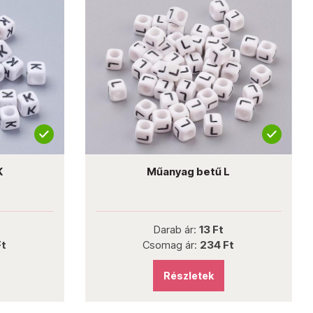
K
Műanyag betű L
Darab ár:
13 Ft
Ft
Csomag ár:
234 Ft
Részletek