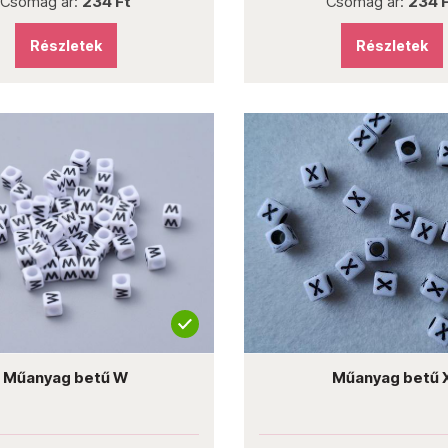
Csomag ár:
234 Ft
Csomag ár:
234 
Részletek
Részletek
Műanyag betű W
Műanyag betű 