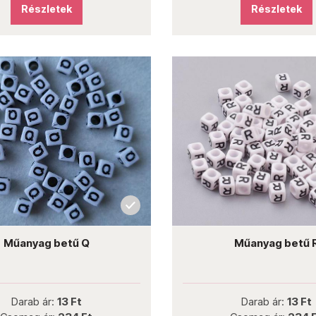
Részletek
Részletek
Műanyag betű Q
Műanyag betű 
Darab ár:
13 Ft
Darab ár:
13 Ft