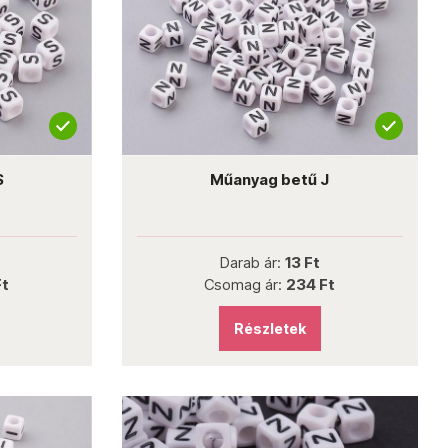
S
Műanyag betű J
Darab ár:
13 Ft
Ft
Csomag ár:
234 Ft
Részletek