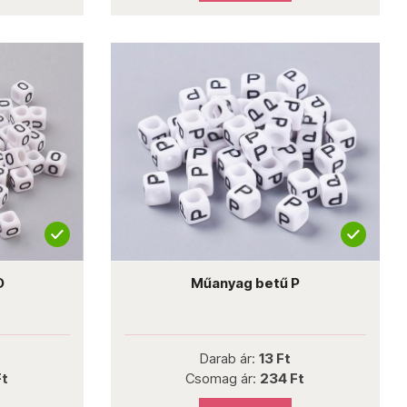
O
Műanyag betű P
Darab ár:
13 Ft
Ft
Csomag ár:
234 Ft