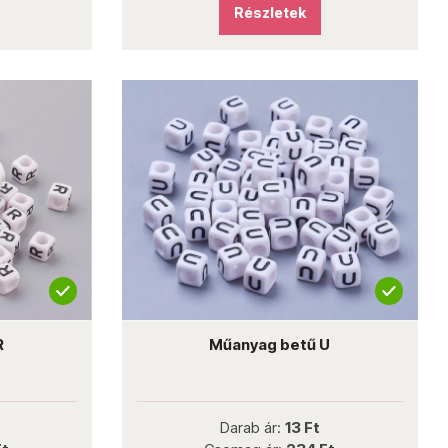
Részletek
R
Műanyag betű U
Darab ár:
13 Ft