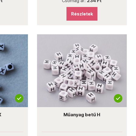
Ft
Csomag ár:
234 Ft
Részletek
X
Műanyag betű H