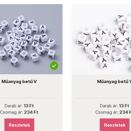
Műanyag betű V
Műanyag betű 
Darab ár:
13 Ft
Darab ár:
13 Ft
Csomag ár:
234 Ft
Csomag ár:
234 
Részletek
Részletek