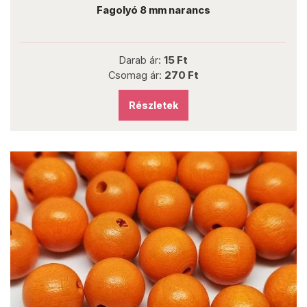
Fagolyó 8 mm narancs
Darab ár:
15 Ft
Csomag ár:
270 Ft
Részletek