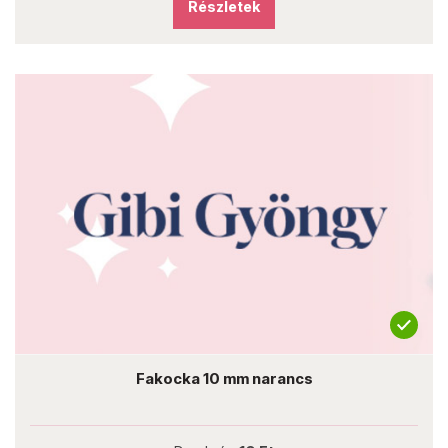
Részletek
Fakocka 10 mm narancs