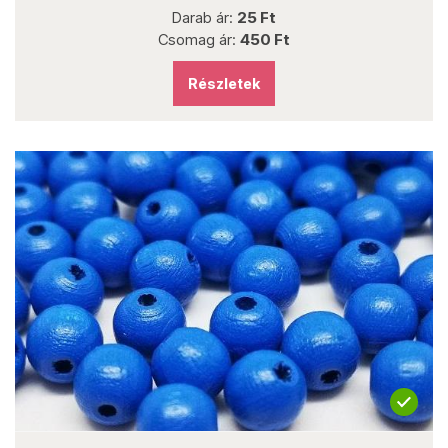
Darab ár:
25 Ft
Csomag ár:
450 Ft
Részletek