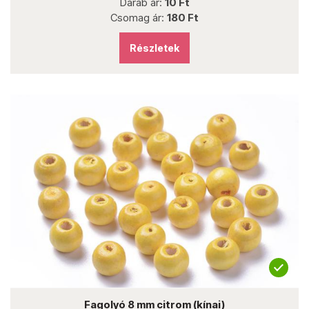
Darab ár:
10 Ft
Csomag ár:
180 Ft
Részletek
Fagolyó 8 mm citrom (kínai)