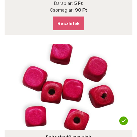
Darab ár:
5 Ft
Csomag ár:
90 Ft
Részletek