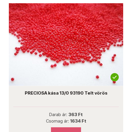
nk
PRECIOSA kása 13/0 93190 Telt vörös
Darab ár:
363 Ft
Csomag ár:
1634 Ft