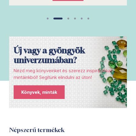
Új vagy a gyöngyök
univerzumában?
Nézd meg könyveinket és szerezz inspirációkat
mintáinkból! Segítünk elindulni az úton!
Könyvek, minták
Népszerű termékek