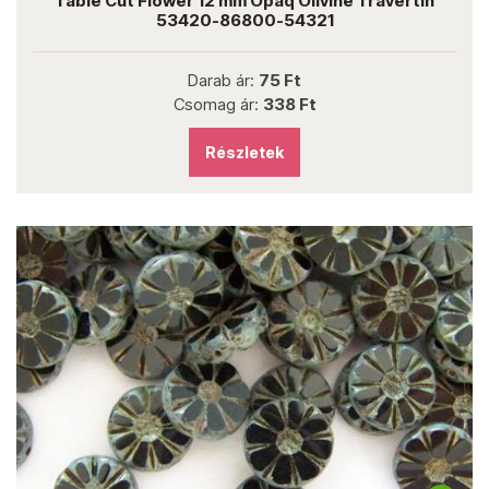
Table Cut Flower 12 mm Opaq Olivine Travertin
53420-86800-54321
Darab ár:
75 Ft
Csomag ár:
338 Ft
Részletek