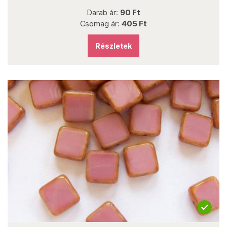
Darab ár:
90 Ft
Csomag ár:
405 Ft
Részletek