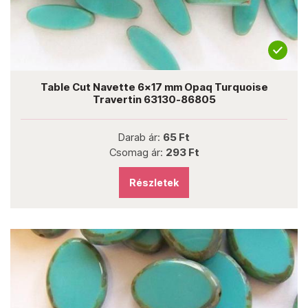
Table Cut Navette 6x17 mm Opaq Turquoise
Travertin 63130-86805
Darab ár:
65 Ft
Csomag ár:
293 Ft
Részletek