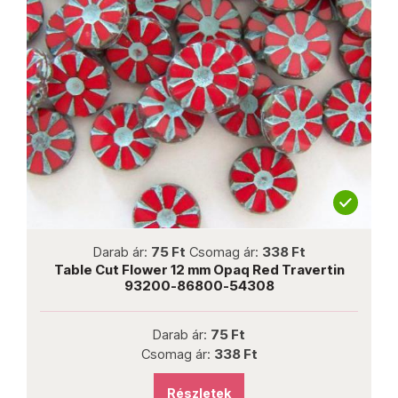
not new
Darab ár:
75 Ft
Csomag ár:
338 Ft
n
Table Cut Flower 12 mm Opaq Red Travertin
93200-86800-54308
Darab ár:
75 Ft
Csomag ár:
338 Ft
Részletek