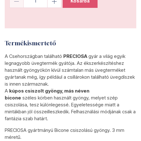
Kosárba
Termékismertető
A Csehországban található
PRECIOSA
gyár a világ egyik
legnagyobb üvegtermék gyátója. Az ékszerkészítéshez
használt gyöngyökön kívül számtalan más üvegterméket
gyártanak még, így például a csillárokon található üvegdíszek
is innen származnak.
A
kúpos csiszolt gyöngy, más néven
bicone
széles körben használt gyöngy, melyet szép
csiszolása, tesz különlegessé. Egyeletessége miatt a
mintákban jól összeilleszkedik. Felhasználási módjának csak a
fantázia szab határt.
PRECIOSA gyártmányú Bicone csiszolású gyöngy. 3 mm
méretű.