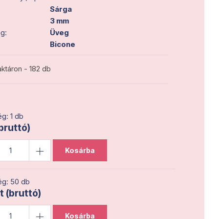
Sárga
3 mm
g:
Üveg
Bicone
ktáron - 182 db
g: 1 db
(bruttó)
Kosárba
g: 50 db
t (bruttó)
Kosárba