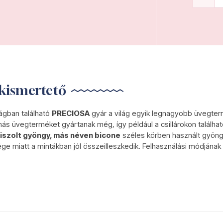
kismertető
gban található
PRECIOSA
gyár a világ egyik legnagyobb üvegter
ás üvegterméket gyártanak még, így például a csillárokon találha
iszolt gyöngy, más néven bicone
széles körben használt gyöngy
e miatt a mintákban jól összeilleszkedik. Felhasználási módjának 