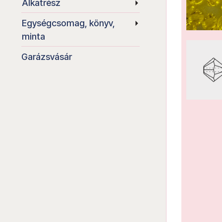
Alkatrész
Egységcsomag, könyv,
minta
Garázsvásár