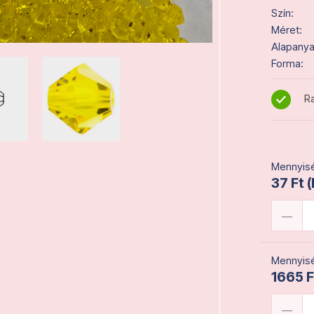
Szín:
Méret:
Alapanya
Forma:
Ra
Mennyisé
37 Ft 
Mennyisé
1665 F