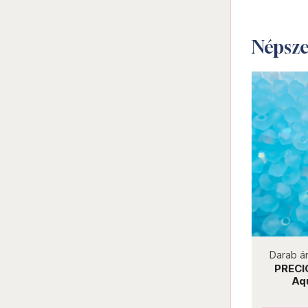
Népsz
not new
Darab ár:
25 Ft
Csomag ár:
1125 Ft
Darab á
PRECIOSA bicone gyöngy 3 mm
PRECI
Crystal Labrador Full
Aq