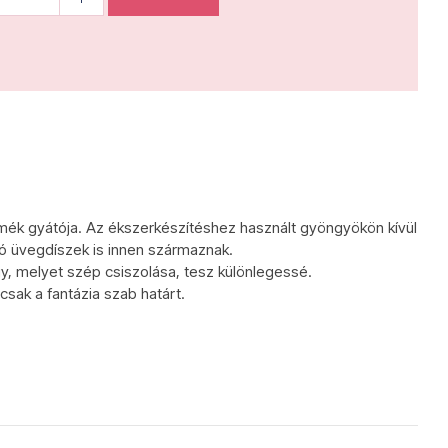
mék gyátója. Az ékszerkészítéshez használt gyöngyökön kívül
tó üvegdíszek is innen származnak.
, melyet szép csiszolása, tesz különlegessé.
csak a fantázia szab határt.