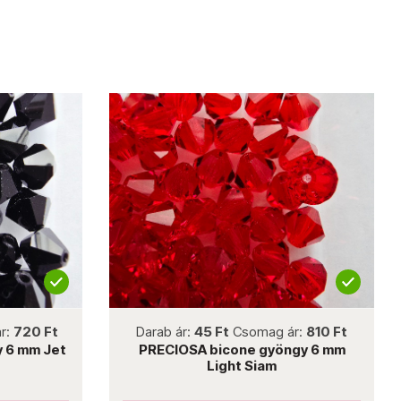
not new
r:
720 Ft
Darab ár:
45 Ft
Csomag ár:
810 Ft
 6 mm Jet
PRECIOSA bicone gyöngy 6 mm
Light Siam