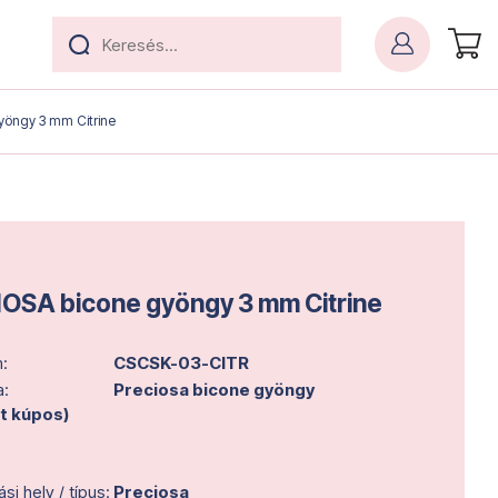
öngy 3 mm Citrine
OSA bicone gyöngy 3 mm Citrine
:
CSCSK-03-CITR
a:
Preciosa bicone gyöngy
lt kúpos)
i hely / típus:
Preciosa