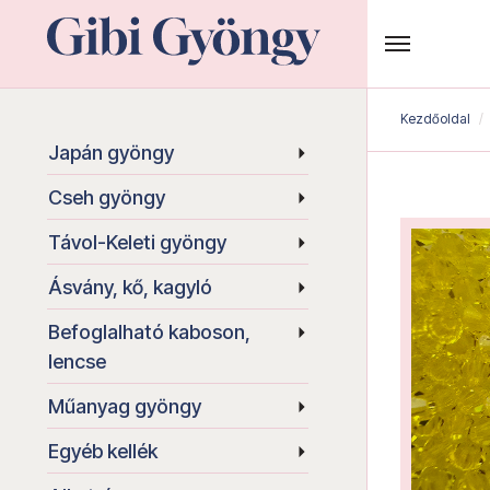
Kezdőoldal
Japán gyöngy
Cseh gyöngy
Távol-Keleti gyöngy
Ásvány, kő, kagyló
Befoglalható kaboson,
lencse
Műanyag gyöngy
Egyéb kellék