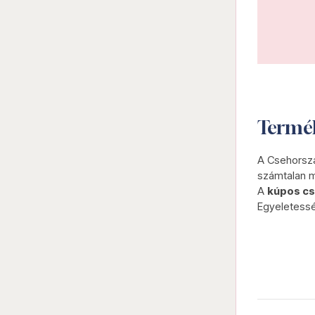
Termé
A Csehorszá
számtalan m
A
kúpos cs
Egyeletesség