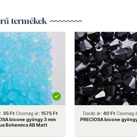
erű termékek
not new
not new
r:
35 Ft
Csomag ár:
1575 Ft
Darab ár:
40 Ft
Csomag á
OSA bicone gyöngy 3 mm
PRECIOSA bicone gyöngy
ua Bohemica AB Matt