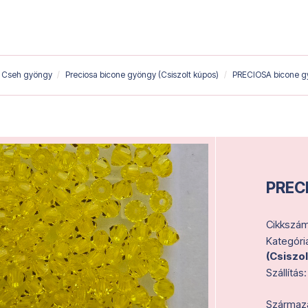
Cseh gyöngy
Preciosa bicone gyöngy (Csiszolt kúpos)
PRECIOSA bicone gy
PRECI
Cikkszám
Kategóri
(Csiszo
Szállítás:
Származás