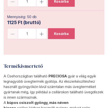
Kosárba
Mennyiség: 50 db
1125 Ft (bruttó)
Kosárba
Termékismertető
A Csehországban található
PRECIOSA
gyár a világ egyik
legnagyobb üvegtermék gyátója. Az ékszerkészítéshez
használt gyöngyökön kívül számtalan más üvegterméket
gyártanak még, így például a csillárokon található üvegdíszek
is innen származnak.
A
kúpos csiszolt gyöngy, más néven
bicone
széles körben használt gyöngy, melyet szép