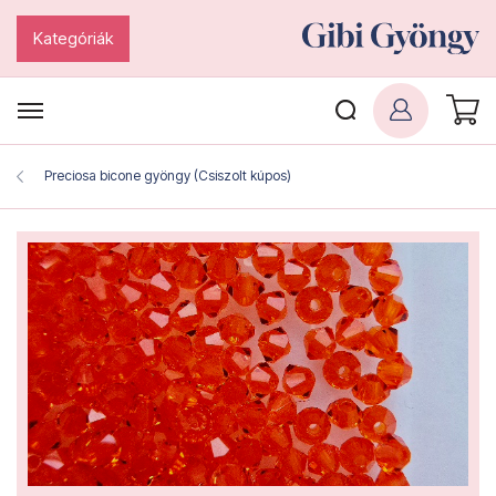
Kategóriák
Preciosa bicone gyöngy (Csiszolt kúpos)