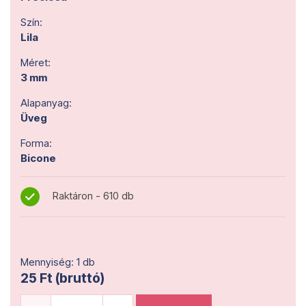
Szín:
Lila
Méret:
3 mm
Alapanyag:
Üveg
Forma:
Bicone
Raktáron - 610 db
Mennyiség: 1 db
25 Ft (bruttó)