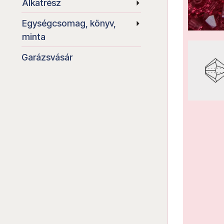
Alkatrész
Egységcsomag, könyv,
minta
Garázsvásár