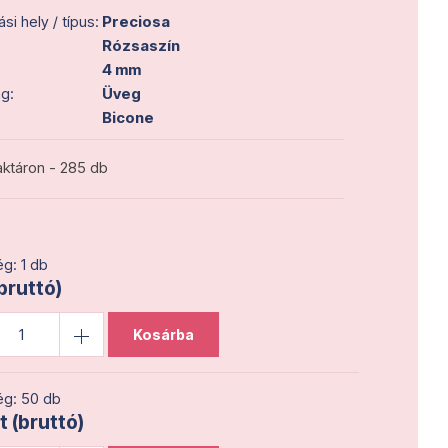
i hely / típus:
Preciosa
Rózsaszín
4 mm
g:
Üveg
Bicone
ktáron - 285 db
g: 1 db
(bruttó)
Kosárba
g: 50 db
t (bruttó)