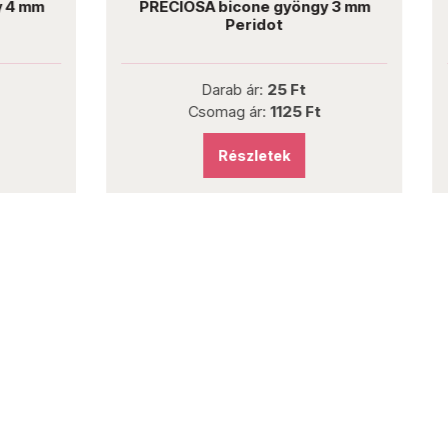
OSA bicone gyöngy 3 mm
PRECIOSA bicone gyön
Peridot
Light Siam
Darab ár:
25 Ft
Darab ár:
25 Ft
Csomag ár:
1125 Ft
Csomag ár:
1125 
Részletek
Részletek