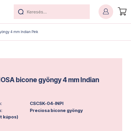
yöngy 4 mm Indian Pink
OSA bicone gyöngy 4 mm Indian
:
CSCSK-04-INPI
a:
Preciosa bicone gyöngy
lt kúpos)