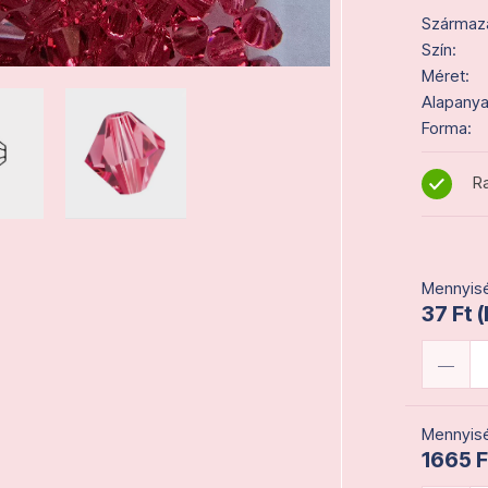
Származás
Szín:
Méret:
Alapanya
Forma:
Ra
Mennyisé
37 Ft 
Mennyisé
1665 F