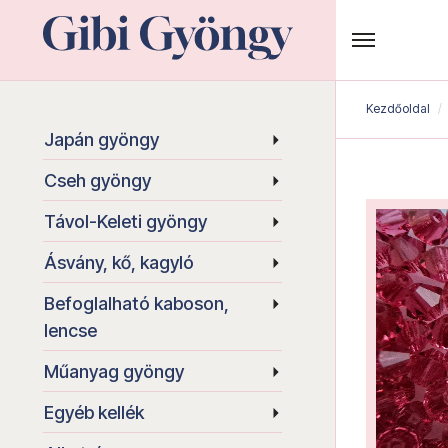
Kezdőoldal
Japán gyöngy
Cseh gyöngy
Távol-Keleti gyöngy
Ásvány, kő, kagyló
Befoglalható kaboson,
lencse
Műanyag gyöngy
Egyéb kellék