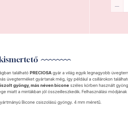
kismertető
gban található
PRECIOSA
gyár a világ egyik legnagyobb üvegter
ás üvegterméket gyártanak még, így például a csillárokon találha
iszolt gyöngy, más néven bicone
széles körben használt gyöngy
e miatt a mintákban jól összeilleszkedik. Felhasználási módjának 
yártmányú Bicone csiszolású gyöngy. 4 mm méretű.