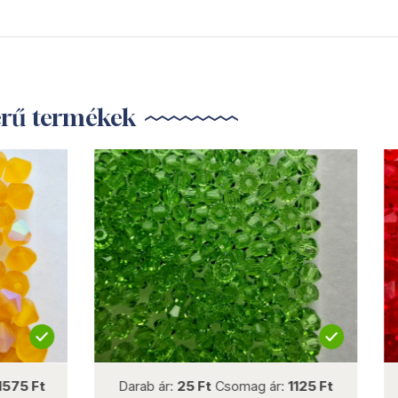
erű termékek
not new
not new
r:
25 Ft
Csomag ár:
1125 Ft
Darab ár:
25 Ft
Csomag á