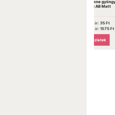
PRECIOSA bicone gyöngy 4 mm
PRECI
Topaz AB Matt
Darab ár:
35 Ft
Csomag ár:
1575 Ft
Részletek