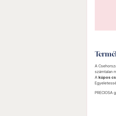
Termé
A Csehorszá
számtalan m
A
kúpos cs
Egyeletesség
PRECIOSA g