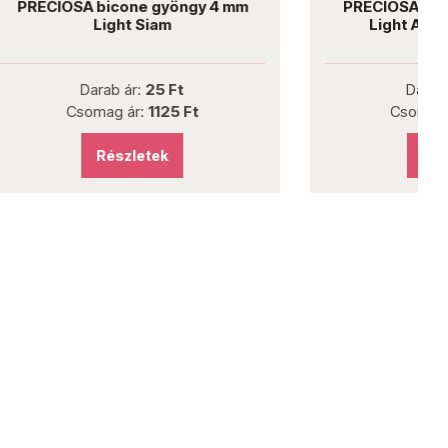
gy 4 mm
PRECIOSA bicone gyöngy 3 mm
Light Amethyst AB Matt
Darab ár:
35 Ft
Ft
Csomag ár:
1575 Ft
Részletek