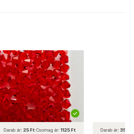
not new
r:
1125 Ft
Darab ár:
35 Ft
Csomag ár:
1575 Ft