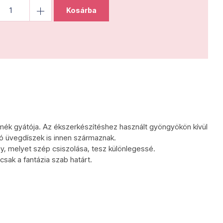
Kosárba
mék gyátója. Az ékszerkészítéshez használt gyöngyökön kívül
tó üvegdíszek is innen származnak.
, melyet szép csiszolása, tesz különlegessé.
csak a fantázia szab határt.