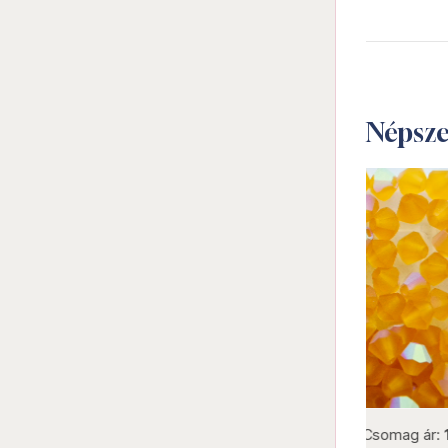
Népsz
not new
Darab ár:
35 Ft
Csomag ár:
1575 Ft
Darab á