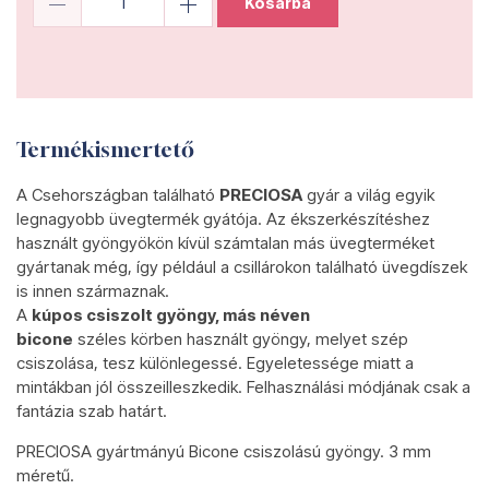
Kosárba
Termékismertető
A Csehországban található
PRECIOSA
gyár a világ egyik
legnagyobb üvegtermék gyátója. Az ékszerkészítéshez
használt gyöngyökön kívül számtalan más üvegterméket
gyártanak még, így például a csillárokon található üvegdíszek
is innen származnak.
A
kúpos csiszolt gyöngy, más néven
bicone
széles körben használt gyöngy, melyet szép
csiszolása, tesz különlegessé. Egyeletessége miatt a
mintákban jól összeilleszkedik. Felhasználási módjának csak a
fantázia szab határt.
PRECIOSA gyártmányú Bicone csiszolású gyöngy. 3 mm
méretű.