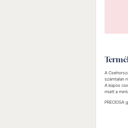
Termé
A Csehorszá
számtalan m
A kúpos csi
miatt a mint
PRECIOSA g