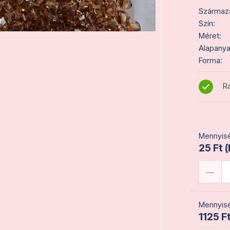
Származás
Szín:
Méret:
Alapanya
Forma:
Ra
Mennyisé
25 Ft 
Mennyisé
1125 Ft