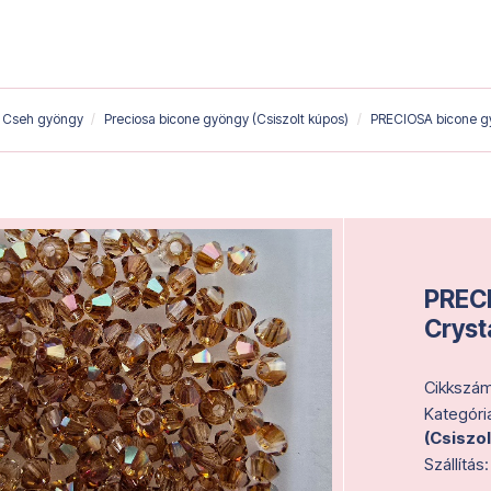
Cseh gyöngy
Preciosa bicone gyöngy (Csiszolt kúpos)
PRECIOSA bicone g
PRECI
Cryst
Cikkszám
Kategóri
(Csiszo
Szállítás: