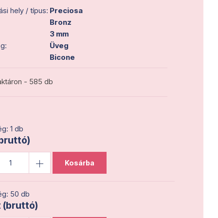
i hely / típus:
Preciosa
Bronz
3 mm
g:
Üveg
Bicone
ktáron - 585 db
g: 1 db
(bruttó)
Kosárba
g: 50 db
 (bruttó)