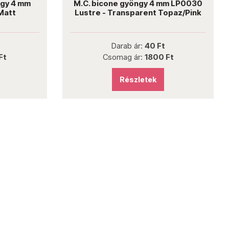
 4 mm
M.C. bicone gyöngy 4 mm LP0030
tt
Lustre - Transparent Topaz/Pink
Darab ár:
40 Ft
Csomag ár:
1800 Ft
Részletek