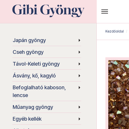
Kezdőoldal
Japán gyöngy
Cseh gyöngy
Távol-Keleti gyöngy
Ásvány, kő, kagyló
Befoglalható kaboson,
lencse
Műanyag gyöngy
Egyéb kellék