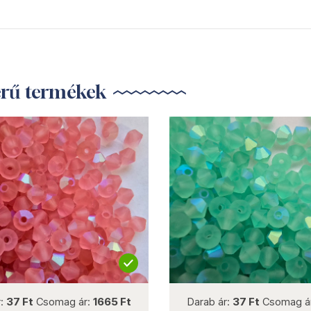
erű termékek
not new
not new
7 Ft
Csomag ár:
1665 Ft
Darab ár:
37 Ft
Csomag ár:
1