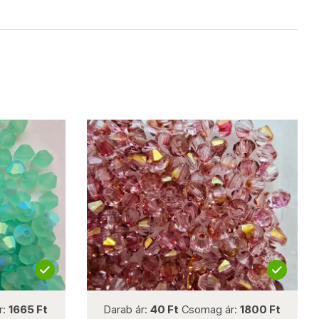
not new
665 Ft
Darab ár:
40 Ft
Csomag ár:
1800 Ft