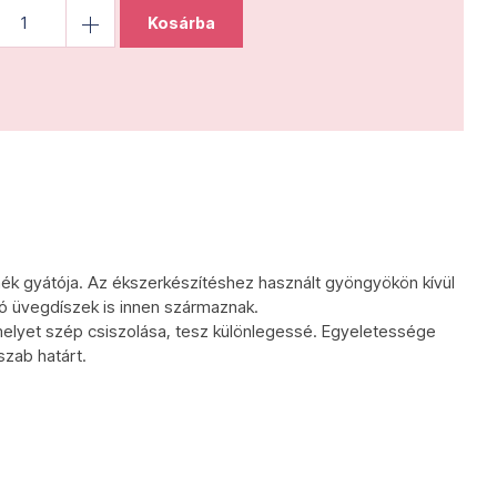
Kosárba
ék gyátója. Az ékszerkészítéshez használt gyöngyökön kívül
tó üvegdíszek is innen származnak.
elyet szép csiszolása, tesz különlegessé. Egyeletessége
szab határt.