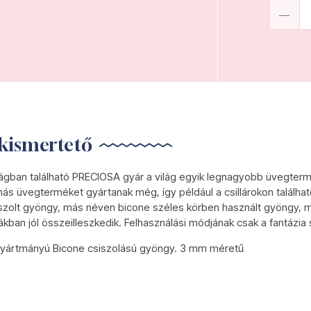
kismertető
gban található PRECIOSA gyár a világ egyik legnagyobb üvegterm
ás üvegterméket gyártanak még, így például a csillárokon találha
szolt gyöngy, más néven bicone széles körben használt gyöngy, m
ákban jól összeilleszkedik. Felhasználási módjának csak a fantázia 
yártmányú Bicone csiszolású gyöngy. 3 mm méretű