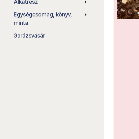
Alkatrész
Egységcsomag, könyv,
minta
Garázsvásár