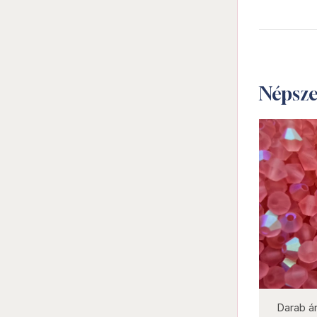
Népsz
not new
Darab ár:
25 Ft
Csomag ár:
1125 Ft
Darab ár:
3