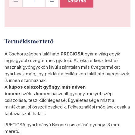
Kosárba
Termékismertető
A Csehországban található
PRECIOSA
gyár a világ egyik
legnagyobb üvegtermék gyátója. Az ékszerkészítéshez
használt gyöngyökön kívül számtalan más üvegterméket
gyártanak még, így például a csillárokon található üvegdíszek
is innen származnak.
A
kúpos csiszolt gyöngy, más néven
bicone
széles körben használt gyöngy, melyet szép
csiszolása, tesz különlegessé. Egyeletessége miatt a
mintákban jól összeilleszkedik. Felhasználási módjának csak a
fantázia szab határt.
PRECIOSA gyártmányú Bicone csiszolású gyöngy. 3 mm
méretű.