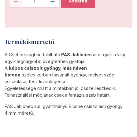
Kosárba
Termékismertető
A Csehországban található
gyár a világ
PAS Jablonec a. s.
egyik legnagyobb üvegtermék gyátója.
A
kúpos csiszolt gyöngy, más néven
bicone
széles körben használt gyöngy, melyet szép
csiszolása, tesz különlegessé.
Egyeletessége miatt a mintákban jól összeilleszkedik.
Felhasználási módjának csak a fantázia szab határt.
PAS Jablonec a.s. gyártmányú Bicone csiszolású gyöngy.
4 mm méretű.