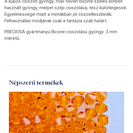
A kúpos csiszolt gyöngy, más néven bicone széles körben
használt gyöngy, melyet szép csiszolása, tesz különlegessé.
Egyeletessége miatt a mintákban jól összeilleszkedik.
Felhasználási módjának csak a fantázia szab határt.
PRECIOSA gyártmányú Bicone csiszolású gyöngy. 3 mm
méretű.
Népszerű termékek