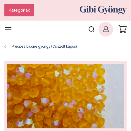
Kategóriák
Preciosa bicone gyöngy (Csiszolt kúpos)