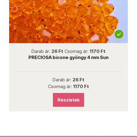
not new
Darab ár:
26 Ft
Csomag ár:
1170 Ft
PRECIOSA bicone gyöngy 4 mm Sun
P
Darab ár:
26 Ft
Csomag ár:
1170 Ft
Részletek