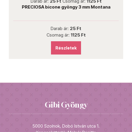
Darab ár:
25 Ft
Csomag ár:
1125 Ft
PRECIOSA bicone gyöngy 3 mm Montana
P
Darab ár:
25 Ft
Csomag ár:
1125 Ft
Részletek
Gibi Gyöngy
5000 Szolnok, Dobó István utca 1.