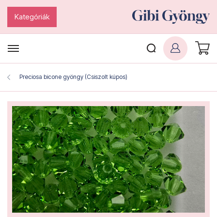
Kategóriák
Preciosa bicone gyöngy (Csiszolt kúpos)