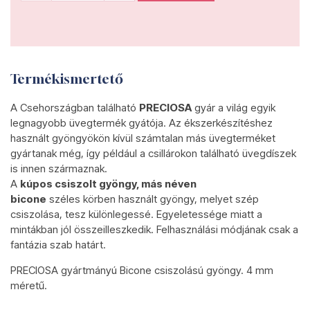
Termékismertető
A Csehországban található
PRECIOSA
gyár a világ egyik
legnagyobb üvegtermék gyátója. Az ékszerkészítéshez
használt gyöngyökön kívül számtalan más üvegterméket
gyártanak még, így például a csillárokon található üvegdíszek
is innen származnak.
A
kúpos csiszolt gyöngy, más néven
bicone
széles körben használt gyöngy, melyet szép
csiszolása, tesz különlegessé. Egyeletessége miatt a
mintákban jól összeilleszkedik. Felhasználási módjának csak a
fantázia szab határt.
PRECIOSA gyártmányú Bicone csiszolású gyöngy. 4 mm
méretű.