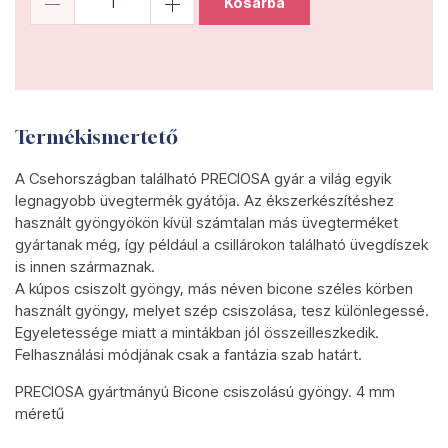
Kosárba
Termékismertető
A Csehországban található PRECIOSA gyár a világ egyik
legnagyobb üvegtermék gyátója. Az ékszerkészítéshez
használt gyöngyökön kívül számtalan más üvegterméket
gyártanak még, így például a csillárokon található üvegdíszek
is innen származnak.
A kúpos csiszolt gyöngy, más néven bicone széles körben
használt gyöngy, melyet szép csiszolása, tesz különlegessé.
Egyeletessége miatt a mintákban jól összeilleszkedik.
Felhasználási módjának csak a fantázia szab határt.
PRECIOSA gyártmányú Bicone csiszolású gyöngy. 4 mm
méretű