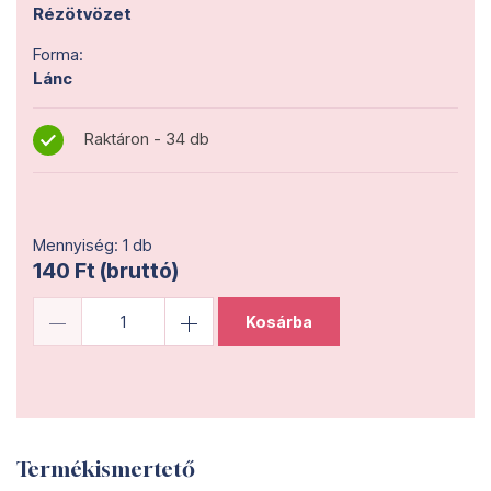
Rézötvözet
Forma:
Lánc
Raktáron - 34 db
Mennyiség: 1 db
140 Ft (bruttó)
Kosárba
Termékismertető