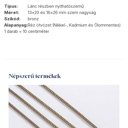
Típus:
Lánc részben nyithatószemű
Méret:
13x20 és 16x26 mm szem nagyság
Szíkód:
bronz
Alapanyag:
Réz ötvözet (Nikkel-, Kadmium és Ólommentes)
1 darab = 10 centiméter
Népszerű termékek