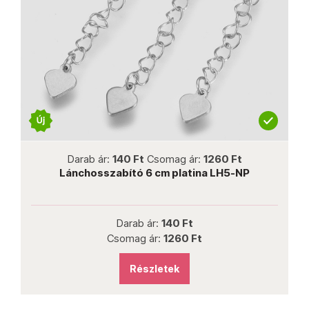
Darab ár:
140 Ft
Csomag ár:
1260 Ft
Lánchosszabító 6 cm platina LH5-NP
L
Darab ár:
140 Ft
Csomag ár:
1260 Ft
Részletek