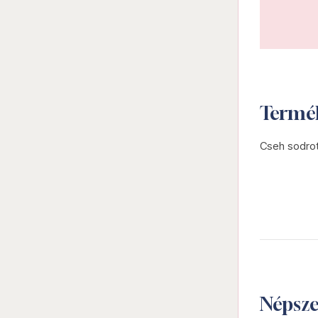
Termé
Cseh sodrot
Népsz