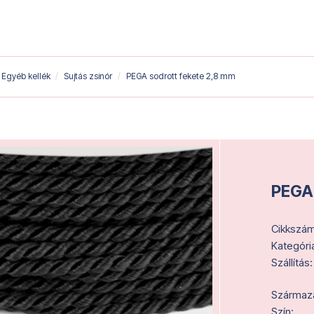
Egyéb kellék
Sujtás zsinór
PEGA sodrott fekete 2,8 mm
PEGA 
Cikkszám
Kategóri
Szállítás:
Származás
Szín: