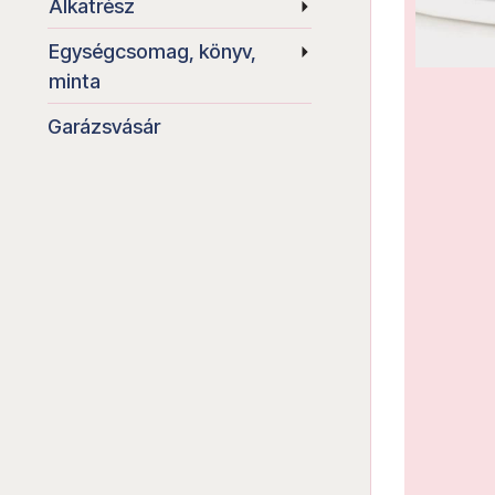
Alkatrész
Egységcsomag, könyv,
minta
Garázsvásár