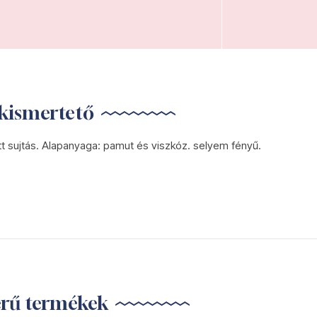
kismertető
t sujtás. Alapanyaga: pamut és viszkóz. selyem fényű.
erű termékek