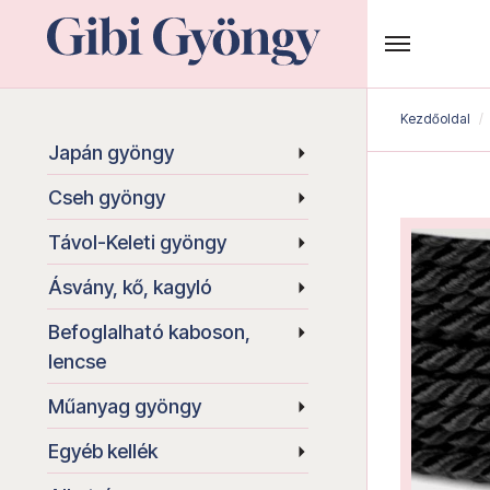
Kezdőoldal
Japán gyöngy
Cseh gyöngy
Távol-Keleti gyöngy
Ásvány, kő, kagyló
Befoglalható kaboson,
lencse
Műanyag gyöngy
Egyéb kellék