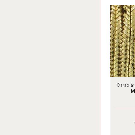
not new
Darab ár:
240 Ft
Csomag ár:
2160 Ft
Darab ár
Italian Luxury Dolphin
M
Darab ár:
240 Ft
Csomag ár:
2160 Ft