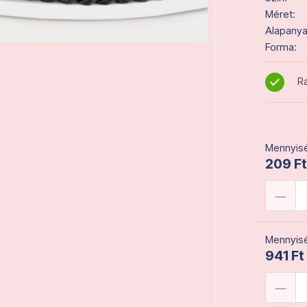
Méret:
Alapanya
Forma:
Ra
Mennyisé
209 Ft
Mennyisé
941 Ft