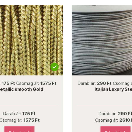
not new
not new
:
175 Ft
Csomag ár:
1575 Ft
Darab ár:
290 Ft
Csomag 
etallic smooth Gold
Italian Luxury St
Darab ár:
175 Ft
Darab ár:
290 F
Csomag ár:
1575 Ft
Csomag ár:
2610 