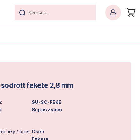
sodrott fekete 2,8 mm
:
SU-SO-FEKE
a:
Sujtás zsinór
i hely / típus:
Cseh
Fekete