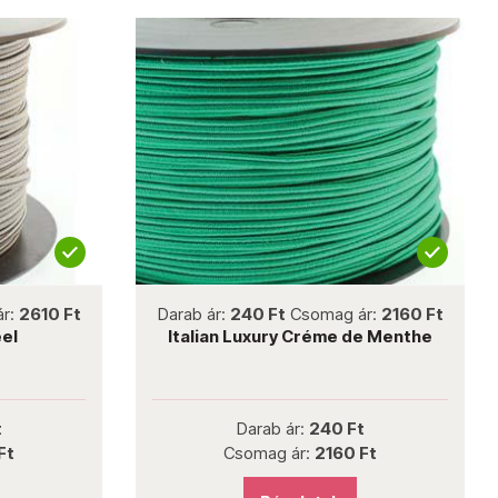
not new
ár:
2610 Ft
Darab ár:
240 Ft
Csomag ár:
2160 Ft
eel
Italian Luxury Créme de Menthe
t
Darab ár:
240 Ft
Ft
Csomag ár:
2160 Ft