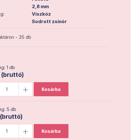
2,8 mm
g:
Viszkóz
Sodrott zsinór
ktáron - 35 db
g: 1 db
 (bruttó)
Kosárba
g: 5 db
 (bruttó)
Kosárba