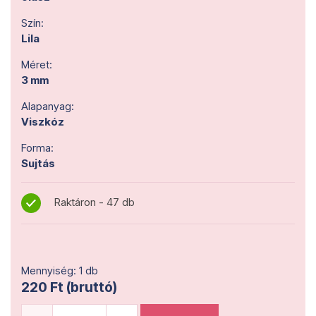
Szín:
Lila
Méret:
3 mm
Alapanyag:
Viszkóz
Forma:
Sujtás
Raktáron - 47 db
Mennyiség: 1 db
220 Ft (bruttó)