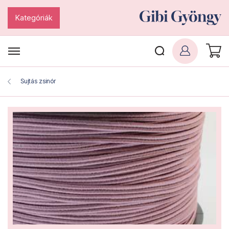
Kategóriák
Sujtás zsinór