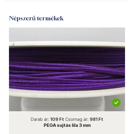
Népszerű termékek
not new
Darab ár:
109 Ft
Csomag ár:
981 Ft
PEGA sujtás lila 3 mm