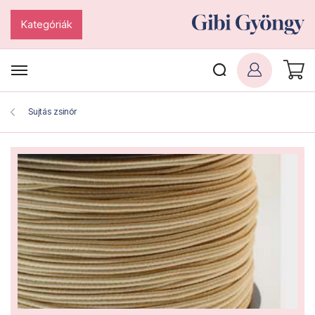
Kategóriák
Sujtás zsinór