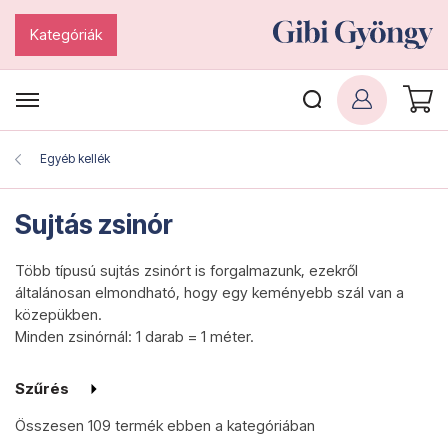
Kategóriák
Egyéb kellék
Sujtás zsinór
Több típusú sujtás zsinórt is forgalmazunk, ezekről
általánosan elmondható, hogy egy keményebb szál van a
közepükben.
Minden zsinórnál: 1 darab = 1 méter.
Szűrés
Összesen
109 termék
ebben a kategóriában