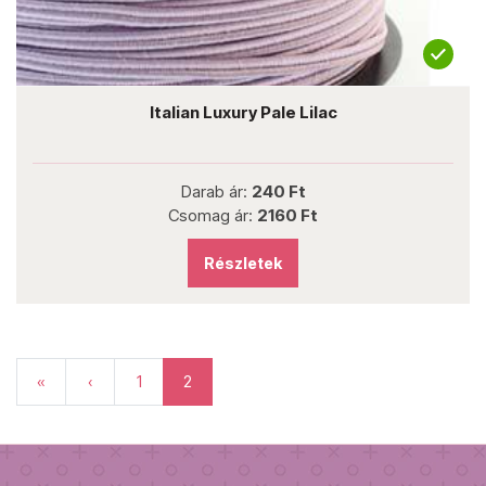
Italian Luxury Pale Lilac
Darab ár:
240 Ft
Csomag ár:
2160 Ft
Részletek
«
‹
1
2