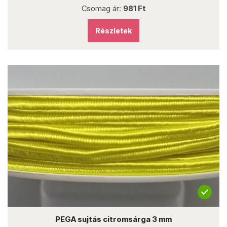
Csomag ár:
981 Ft
Részletek
PEGA sujtás citromsárga 3 mm