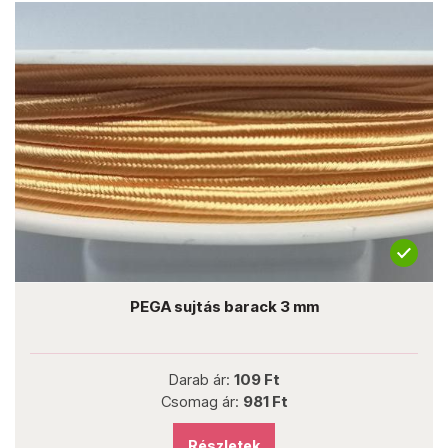
PEGA sujtás barack 3 mm
Darab ár:
109 Ft
Csomag ár:
981 Ft
Részletek