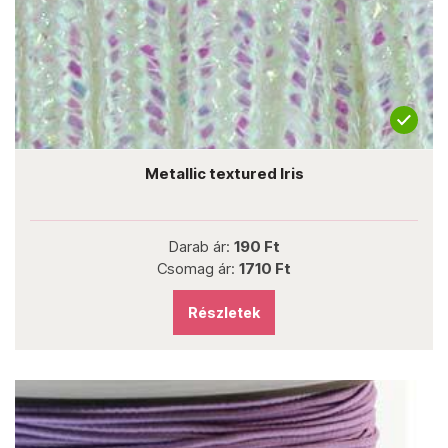
Metallic textured Iris
Darab ár:
190 Ft
Csomag ár:
1710 Ft
Részletek