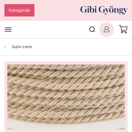
Kategóriák
Sujtás zsinór