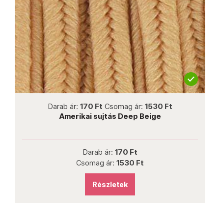
not new
Darab ár:
170 Ft
Csomag ár:
1530 Ft
Amerikai sujtás Deep Beige
Darab ár:
170 Ft
Csomag ár:
1530 Ft
Részletek