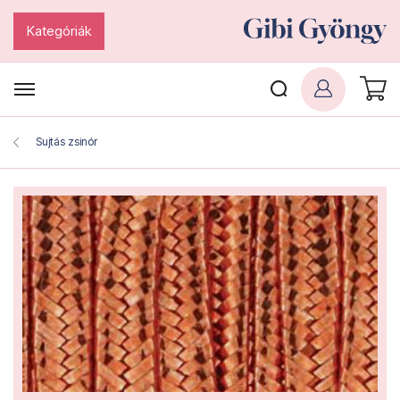
Kategóriák
Sujtás zsinór