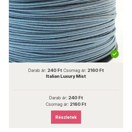
not new
Darab ár:
240 Ft
Csomag ár:
2160 Ft
Italian Luxury Mist
Darab ár:
240 Ft
Csomag ár:
2160 Ft
Részletek