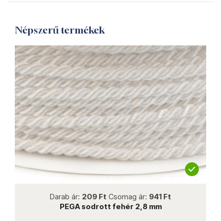
Népszerű termékek
not new
Darab ár:
209 Ft
Csomag ár:
941 Ft
PEGA sodrott fehér 2,8 mm