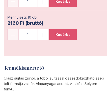
Kosárba
Mennyiség: 10 db
2160 Ft (bruttó)
Kosárba
Termékismertető
Olasz sujtás zsinór, a többi sujtással összedolgozható,szép
telt formájú zsinór. Alapanyaga: acetát, viszkóz. Selyem
fényű.