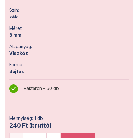
Szín:
kék
Méret:
3 mm
Alapanyag:
Viszkóz
Forma:
Sujtás
Raktáron - 60 db
Mennyiség: 1 db
240 Ft (bruttó)