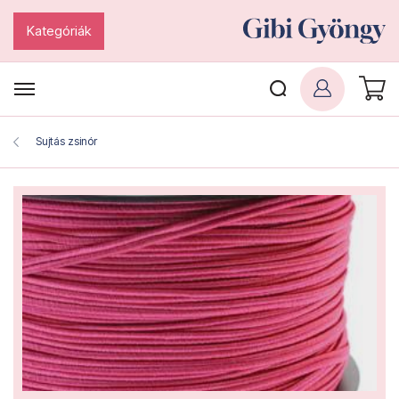
Kategóriák
Sujtás zsinór