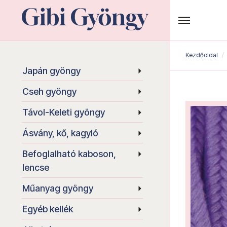
Kezdőoldal
Japán gyöngy
Cseh gyöngy
Távol-Keleti gyöngy
Ásvány, kő, kagyló
Befoglalható kaboson,
lencse
Műanyag gyöngy
Egyéb kellék