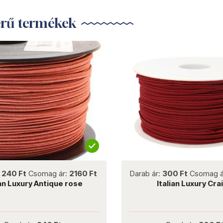
erű termékek
not new
not new
:
240 Ft
Csomag ár:
2160 Ft
Darab ár:
300 Ft
Csomag á
ian Luxury Antique rose
Italian Luxury Cra