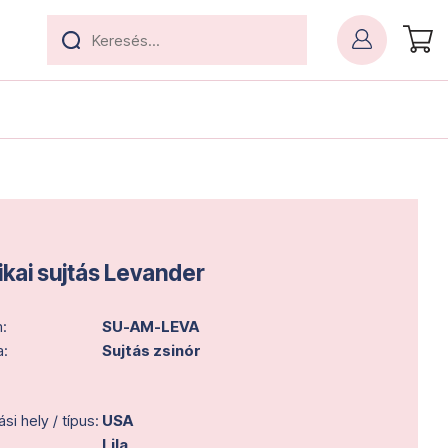
kai sujtás Levander
:
SU-AM-LEVA
a:
Sujtás zsinór
i hely / típus:
USA
Lila