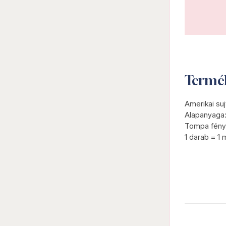
Termé
Amerikai suj
Alapanyaga:
Tompa fény
1 darab = 1 