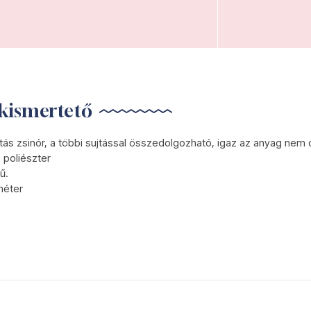
kismertető
tás zsinór, a többi sujtással összedolgozható, igaz az anyag nem 
 poliészter
ű.
méter