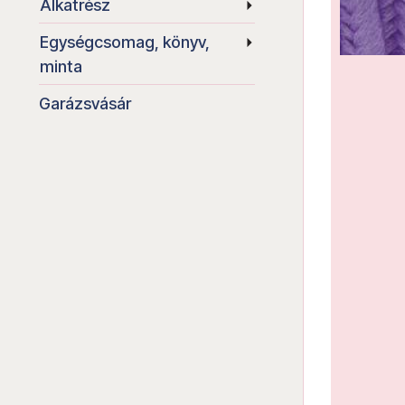
Alkatrész
Egységcsomag, könyv,
minta
Garázsvásár