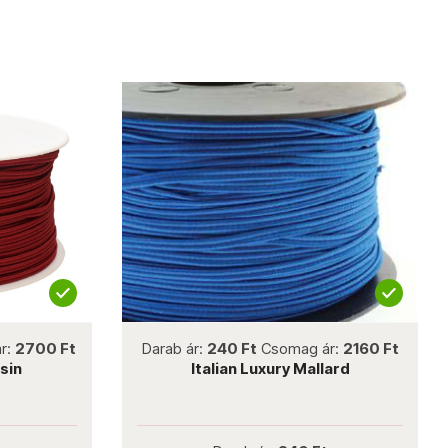
not new
r:
2700 Ft
Darab ár:
240 Ft
Csomag ár:
2160 Ft
isin
Italian Luxury Mallard