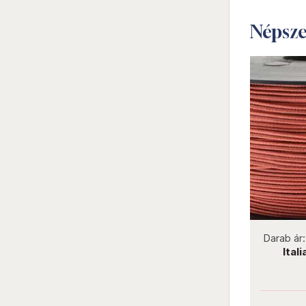
Népsz
not new
Darab ár:
160 Ft
Csomag ár:
1440 Ft
Darab ár
Amerikai sujtás Mint
Ital