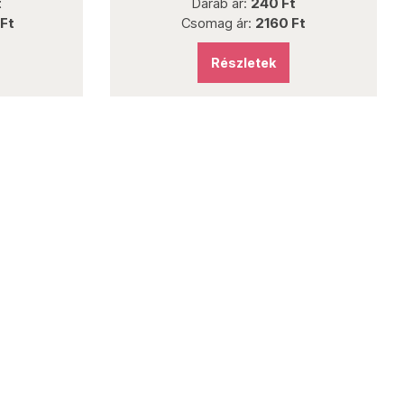
t
Darab ár:
240 Ft
Ft
Csomag ár:
2160 Ft
Részletek