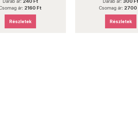
Darab ár:
240 Ft
Darab ár:
300 F
Csomag ár:
2160 Ft
Csomag ár:
2700 
Részletek
Részletek