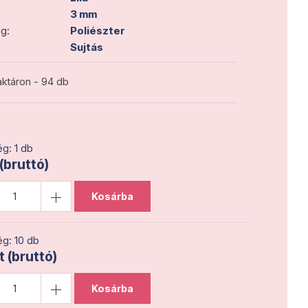
3 mm
g:
Poliészter
Sujtás
ktáron - 94 db
g: 1 db
 (bruttó)
Kosárba
g: 10 db
t (bruttó)
Kosárba