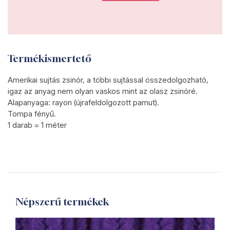
Termékismertető
Amerikai sujtás zsinór, a többi sujtással összedolgozható,
igaz az anyag nem olyan vaskos mint az olasz zsinóré.
Alapanyaga: r
ayon (újrafeldolgozott pamut)
.
Tompa fényű.
1 darab = 1 méter
Népszerű termékek