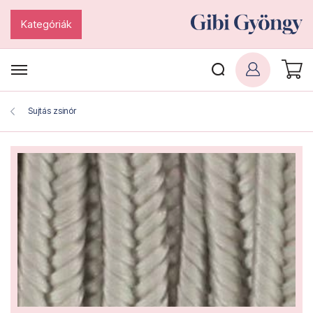
Kategóriák
Sujtás zsinór