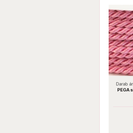
not new
Darab ár:
240 Ft
Csomag ár:
2160 Ft
Darab á
Italian Luxury Primrose
PEGA s
Darab ár:
240 Ft
Csomag ár:
2160 Ft