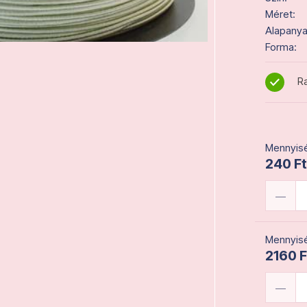
Méret:
Alapanya
Forma:
Ra
Mennyisé
240 Ft
Mennyisé
2160 F