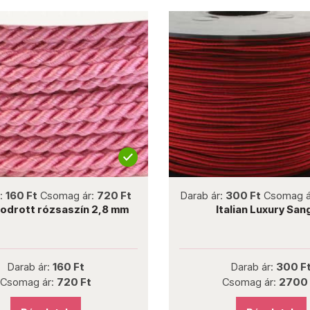
not new
not new
r:
160 Ft
Csomag ár:
720 Ft
Darab ár:
300 Ft
Csomag á
odrott rózsaszín 2,8 mm
Italian Luxury San
Darab ár:
160 Ft
Darab ár:
300 F
Csomag ár:
720 Ft
Csomag ár:
2700 