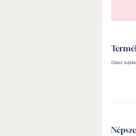
Termé
Olasz sujtás
Népsz