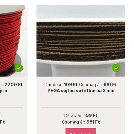
not new
r:
2700 Ft
Darab ár:
109 Ft
Csomag ár:
981 Ft
gria
PEGA sujtás sötétbarna 3 mm
t
Darab ár:
109 Ft
Ft
Csomag ár:
981 Ft