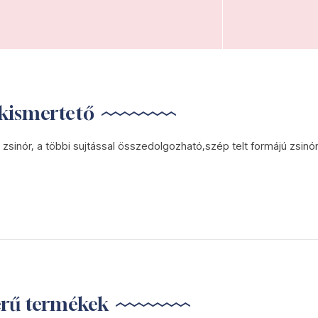
kismertető
 zsinór, a többi sujtással összedolgozható,szép telt formájú zsinó
erű termékek