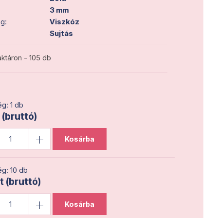
3 mm
g:
Viszkóz
Sujtás
ktáron - 105 db
g: 1 db
 (bruttó)
Kosárba
g: 10 db
t (bruttó)
Kosárba