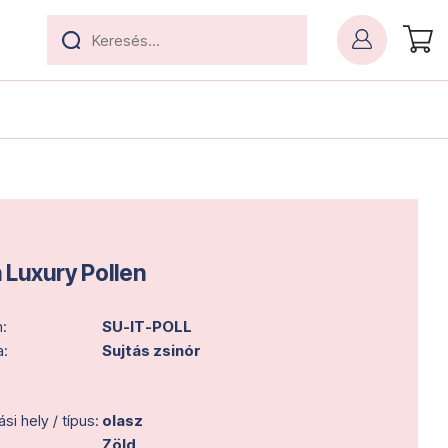
n Luxury Pollen
:
SU-IT-POLL
a:
Sujtás zsinór
i hely / típus:
olasz
Zöld