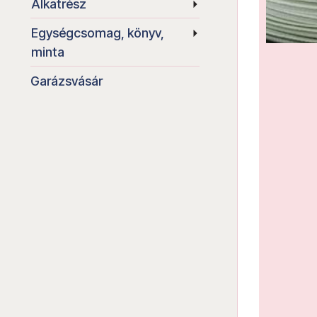
Alkatrész
Egységcsomag, könyv,
minta
Garázsvásár