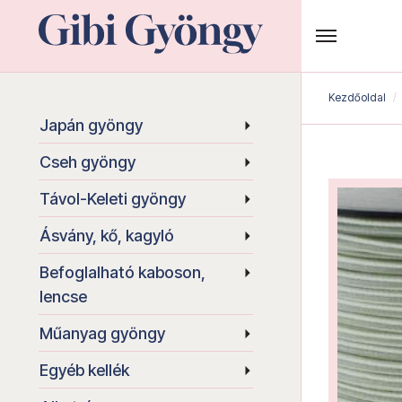
Kezdőoldal
Japán gyöngy
Cseh gyöngy
Távol-Keleti gyöngy
Ásvány, kő, kagyló
Befoglalható kaboson,
lencse
Műanyag gyöngy
Egyéb kellék