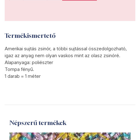
Termékismertető
Amerikai sujtás zsinór, a többi sujtással összedolgozható,
igaz az anyag nem olyan vaskos mint az olasz zsinóré.
Alapanyaga: poliészter
Tompa fényű.
1 darab = 1 méter
Népszerű termékek