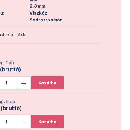
2,8 mm
g:
Viszkóz
Sodrott zsinór
ktáron - 6 db
g: 1 db
 (bruttó)
Kosárba
g: 5 db
 (bruttó)
Kosárba