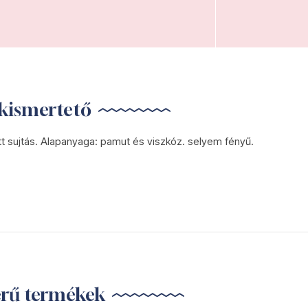
kismertető
t sujtás. Alapanyaga: pamut és viszkóz. selyem fényű.
erű termékek