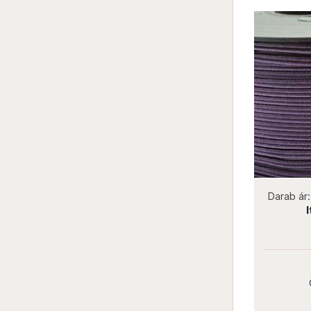
not new
Darab ár:
470 Ft
Csomag ár:
2115 Ft
Darab ár:
240
Italian Luxury Pennies Metallic
Itali
Darab ár:
470 Ft
Dar
Csomag ár:
2115 Ft
Csom