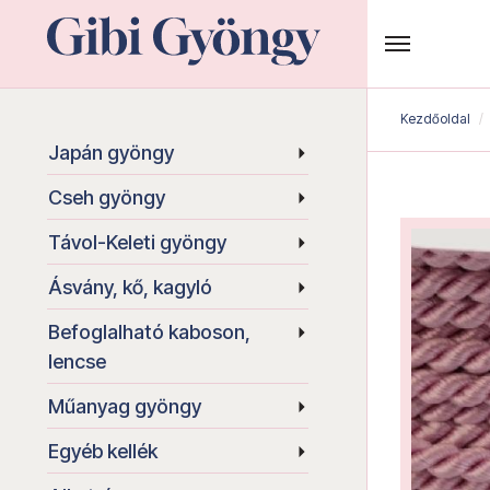
Kezdőoldal
Japán gyöngy
Cseh gyöngy
Távol-Keleti gyöngy
Ásvány, kő, kagyló
Befoglalható kaboson,
lencse
Műanyag gyöngy
Egyéb kellék