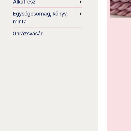
Alkatrész
Egységcsomag, könyv,
minta
Garázsvásár