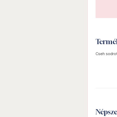
Termé
Cseh sodrot
Népsz