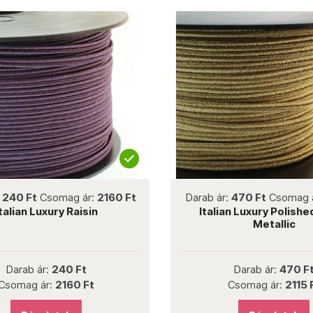
not new
not new
 Ft
Csomag ár:
2160 Ft
Darab ár:
470 Ft
Csomag ár:
2
an Luxury Raisin
Italian Luxury Polished Br
Metallic
ab ár:
240 Ft
Darab ár:
470 Ft
ag ár:
2160 Ft
Csomag ár:
2115 Ft