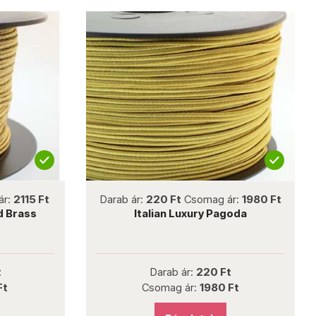
not new
115 Ft
Darab ár:
220 Ft
Csomag ár:
1980 Ft
D
ass
Italian Luxury Pagoda
Darab ár:
220 Ft
Csomag ár:
1980 Ft