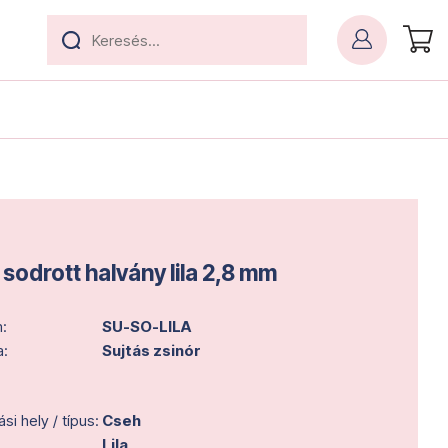
sodrott halvány lila 2,8 mm
:
SU-SO-LILA
a:
Sujtás zsinór
i hely / típus:
Cseh
Lila