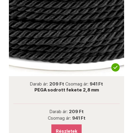
not new
not ne
9 Ft
Csomag ár:
941 Ft
Darab ár:
240 Ft
Cso
rott fekete 2,8 mm
Italian Luxury 
rab ár:
209 Ft
Darab ár:
2
mag ár:
941 Ft
Csomag ár:
2
Részletek
Részlet