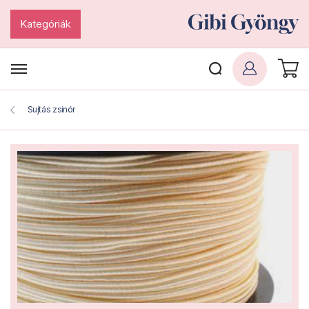
Kategóriák
Sujtás zsinór