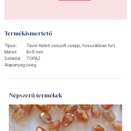
Termékismertető
Típus:
Távol-Keleti csiszolt csepp, hosszábban furt
Méret:
8x11 mm
Színkód:
TOPAZ
Alapanyag:
üveg
Népszerű termékek