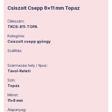
Csiszolt Csepp 8x11 mm Topaz
Cikkszám:
TKCS-811-TOPA
Kategória:
Csiszolt csepp gyöngy
Szállítás:
Származási hely / típus:
Távol-Keleti
Szín:
Topáz
Méret:
11x8 mm
Alapanyag: