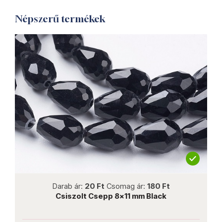
Népszerű termékek
not new
Darab ár:
20 Ft
Csomag ár:
180 Ft
Csiszolt Csepp 8x11 mm Black