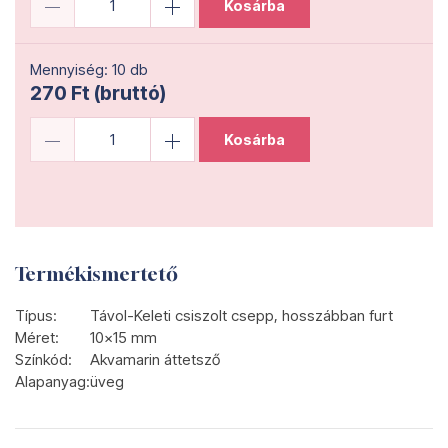
Kosárba
Mennyiség: 10 db
270 Ft (bruttó)
Kosárba
Termékismertető
Típus:
Távol-Keleti csiszolt csepp, hosszábban furt
Méret:
10x15 mm
Színkód:
Akvamarin áttetsző
Alapanyag:
üveg