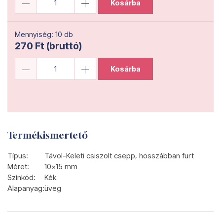
Kosárba
Mennyiség: 10 db
270 Ft (bruttó)
Kosárba
Termékismertető
Típus:
Távol-Keleti csiszolt csepp, hosszábban furt
Méret:
10x15 mm
Színkód:
Kék
Alapanyag:
üveg