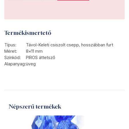
Termékismertető
Típus:
Távol-Keleti csiszolt csepp, hosszábban furt
Méret:
8x11 mm
Színkód:
PIROS áttetsző
Alapanyag:
üveg
Népszerű termékek