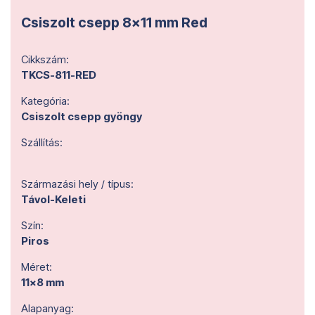
Csiszolt csepp 8x11 mm Red
Cikkszám:
TKCS-811-RED
Kategória:
Csiszolt csepp gyöngy
Szállítás:
Származási hely / típus:
Távol-Keleti
Szín:
Piros
Méret:
11x8 mm
Alapanyag: