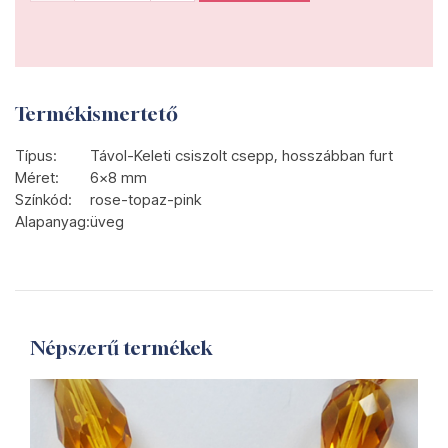
Termékismertető
Típus:
Távol-Keleti csiszolt csepp, hosszábban furt
Méret:
6x8 mm
Színkód:
rose-topaz-pink
Alapanyag:
üveg
Népszerű termékek