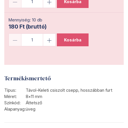
Kosárba
Mennyiség: 10 db
180 Ft (bruttó)
Kosárba
Termékismertető
Típus:
Távol-Keleti csiszolt csepp, hosszábban furt
Méret:
8x11 mm
Színkód:
Áttetsző
Alapanyag:
üveg