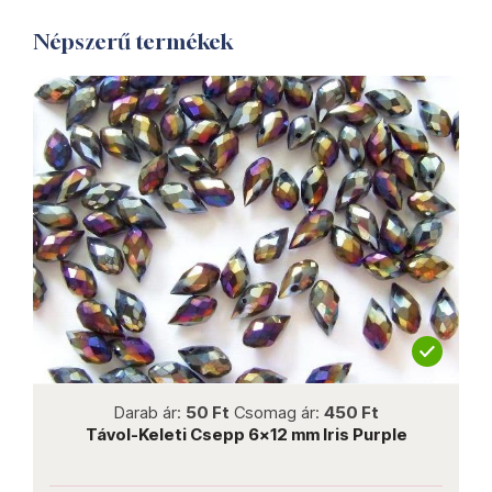
Népszerű termékek
not new
Darab ár:
50 Ft
Csomag ár:
450 Ft
Távol-Keleti Csepp 6x12 mm Iris Purple