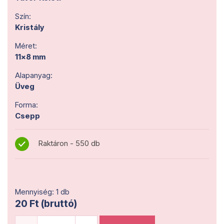
Szín:
Kristály
Méret:
11x8 mm
Alapanyag:
Üveg
Forma:
Csepp
Raktáron - 550 db
Mennyiség: 1 db
20 Ft (bruttó)