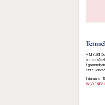
Termé
A MIYUKI De
ékszerkészí
1 grammban 
ezzel lehet
1 darab = 
INGYENES 