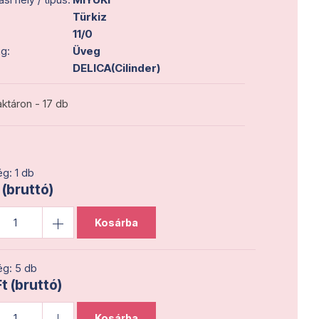
Türkiz
11/0
g:
Üveg
DELICA(Cilinder)
ktáron - 17 db
g: 1 db
 (bruttó)
Kosárba
g: 5 db
t (bruttó)
Kosárba