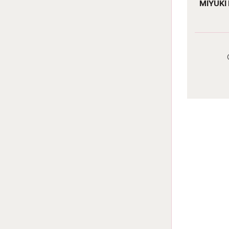
MIYUKI 
Ft
MIYUKI delica 11/0 DB0461 Nickle
Plated Deyd Copper
Darab ár:
2040 Ft
Csomag ár:
9180 Ft
Részletek