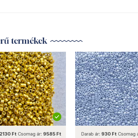
erű termékek
not new
not new
2130 Ft
Csomag ár:
9585 Ft
Darab ár:
930 Ft
Csomag 