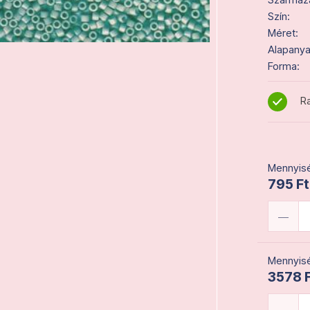
Szín:
Méret:
Alapanya
Forma:
Ra
Mennyisé
795 Ft
Mennyisé
3578 F