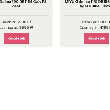
Delica 11/0 DB1154 Galv FS
MIYUKI delica 11/0 DB15
Zest
Agate Blue Lust
Darab ár:
2130 Ft
Darab ár:
930 F
Csomag ár:
9585 Ft
Csomag ár:
4185 
Részletek
Részletek