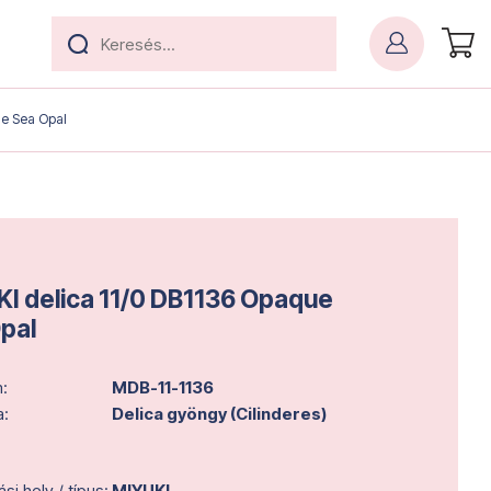
ue Sea Opal
I delica 11/0 DB1136 Opaque
pal
:
MDB-11-1136
a:
Delica gyöngy (Cilinderes)
i hely / típus:
MIYUKI