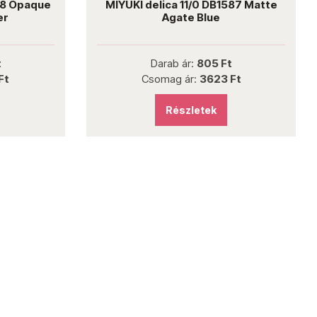
68 Opaque
MIYUKI delica 11/0 DB1587 Matte
er
Agate Blue
t
Darab ár:
805 Ft
Ft
Csomag ár:
3623 Ft
Részletek