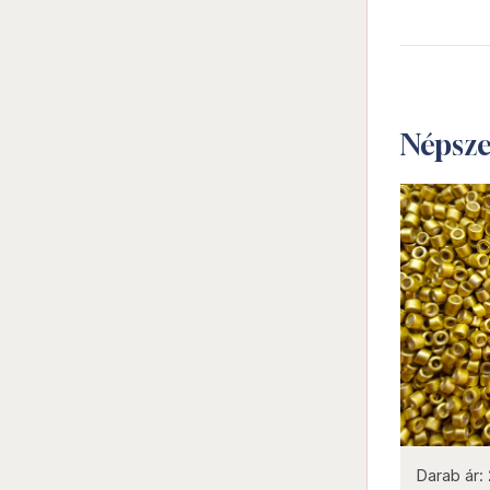
Népsz
not new
Darab ár:
2040 Ft
Csomag ár:
9180
Darab ár: