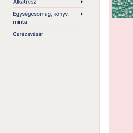
Alkatrész
Egységcsomag, könyv,
minta
Garázsvásár