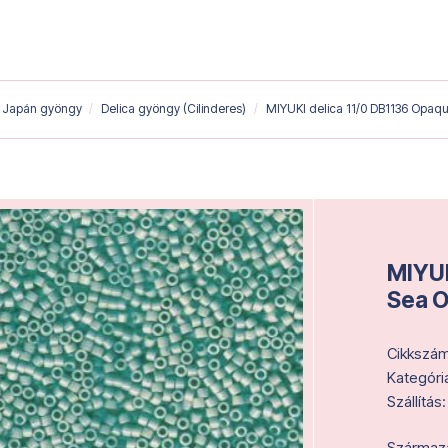
Japán gyöngy
Delica gyöngy (Cilinderes)
MIYUKI delica 11/0 DB1136 Opaq
MIYUK
Sea O
Cikkszám
Kategóri
Szállítás:
Származás