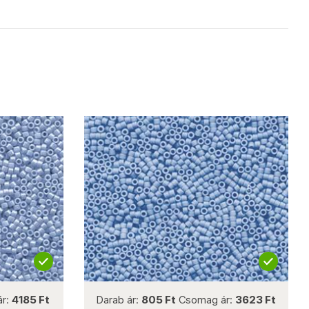
not new
ár:
4185 Ft
Darab ár:
805 Ft
Csomag ár:
3623 Ft