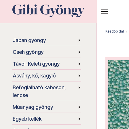
Kezdőoldal
Japán gyöngy
Cseh gyöngy
Távol-Keleti gyöngy
Ásvány, kő, kagyló
Befoglalható kaboson,
lencse
Műanyag gyöngy
Egyéb kellék