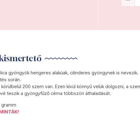
kismertető
lica gyöngyök hengeres alakúak, cilinderes gyöngynek is nevezik.
tés során.
körülbelül 200 szem van. Ezen kívül könnyű velük dolgozni, a szem
ővé teszik a gyöngyfűző cérna többszöri áthaladását.
5 gramm
MINTÁK!