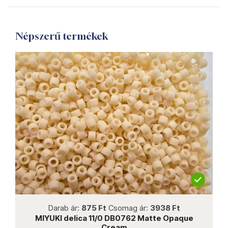
Népszerű termékek
not new
3938 Ft
Darab ár:
2244 Ft
Csomag ár:
9088 F
atte Opaque
MIYUKI Delica 11/0 DB2503 Duracoat G
Bright Copper