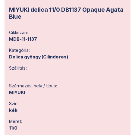
MIYUKI delica 11/0 DB1137 Opaque Agata
Blue
Cikkszám:
MDB-11-1137
Kategória:
Delica gyöngy (Cilinderes)
Szállítás:
Származási hely / típus:
MIYUKI
Szín:
kék
Méret:
11/0