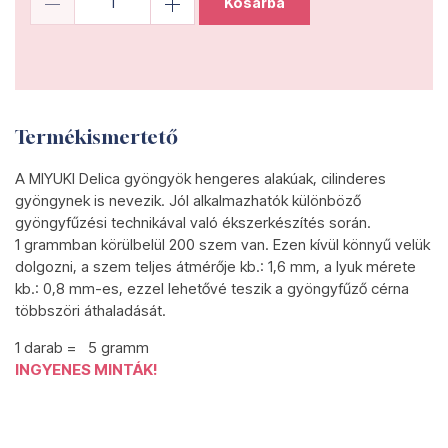
Kosárba
Termékismertető
A MIYUKI Delica gyöngyök hengeres alakúak, cilinderes
gyöngynek is nevezik. Jól alkalmazhatók különböző
gyöngyfűzési technikával való ékszerkészítés során.
1 grammban körülbelül 200 szem van. Ezen kívül könnyű velük
dolgozni, a szem teljes átmérője kb.: 1,6 mm, a lyuk mérete
kb.: 0,8 mm-es, ezzel lehetővé teszik a gyöngyfűző cérna
többszöri áthaladását.
1 darab = 5 gramm
INGYENES MINTÁK!