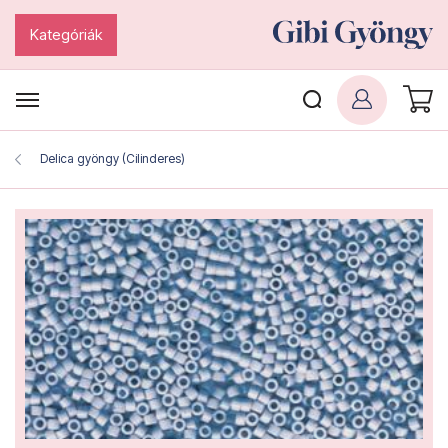
Kategóriák
Delica gyöngy (Cilinderes)