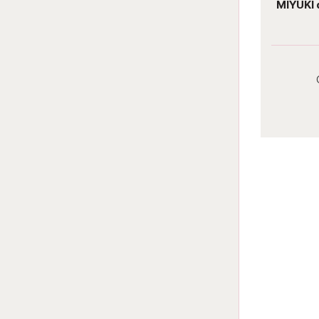
MIYUKI delica 11/0 DB0729 Opaque
MIYUKI 
turquoise green
Darab ár:
735 Ft
Csomag ár:
3308 Ft
Részletek