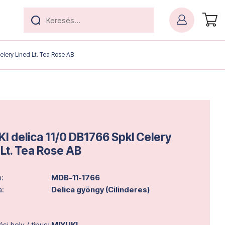
elery Lined Lt. Tea Rose AB
I delica 11/0 DB1766 Spkl Celery
 Lt. Tea Rose AB
:
MDB-11-1766
a:
Delica gyöngy (Cilinderes)
i hely / típus:
MIYUKI