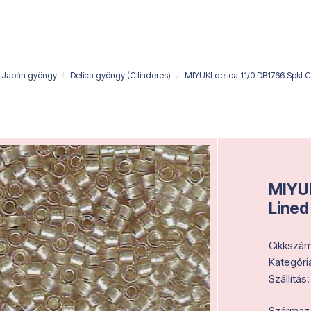
Japán gyöngy
Delica gyöngy (Cilinderes)
MIYUKI delica 11/0 DB1766 Spkl C
MIYUK
Lined
Cikkszám
Kategóri
Szállítás:
Származás