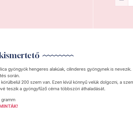
kismertető
lica gyöngyök hengeres alakúak, cilinderes gyöngynek is nevezik.
tés során.
körülbelül 200 szem van. Ezen kívül könnyű velük dolgozni, a szem
ővé teszik a gyöngyfűző cérna többszöri áthaladását.
5 gramm
MINTÁK!