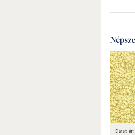
Népsz
not new
Darab ár:
735 Ft
Csomag ár:
3308 Ft
Darab ár: