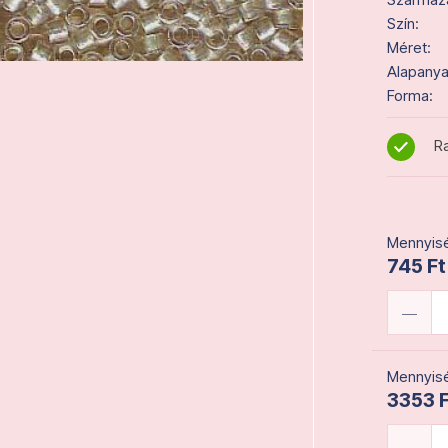
Szín:
Méret:
Alapanya
Forma:
Ra
Mennyisé
745 Ft
Mennyisé
3353 F