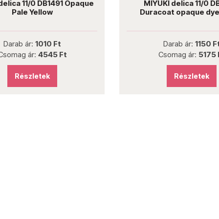
delica 11/0 DB1491 Opaque
MIYUKI delica 11/0 
Pale Yellow
Duracoat opaque dye
Darab ár:
1010 Ft
Darab ár:
1150 F
Csomag ár:
4545 Ft
Csomag ár:
5175 
Részletek
Részletek