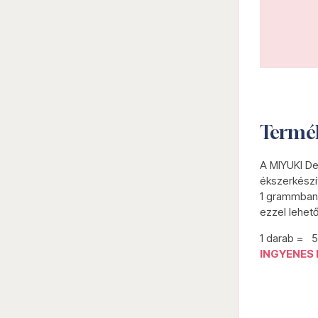
Termé
A MIYUKI De
ékszerkészí
1 grammban 
ezzel lehet
1 darab = 
INGYENES 