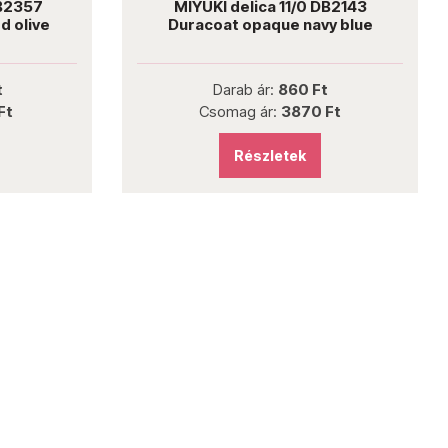
DB2357
MIYUKI delica 11/0 DB2143
d olive
Duracoat opaque navy blue
t
Darab ár:
860 Ft
Ft
Csomag ár:
3870 Ft
Részletek