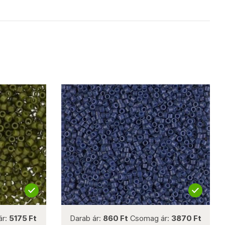
not new
ár:
5175 Ft
Darab ár:
860 Ft
Csomag ár:
3870 Ft