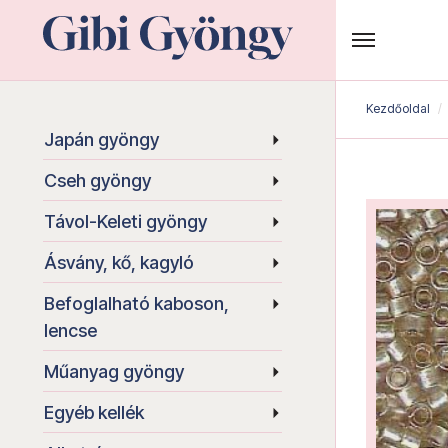
Kezdőoldal
Japán gyöngy
Cseh gyöngy
Távol-Keleti gyöngy
Ásvány, kő, kagyló
Befoglalható kaboson,
lencse
Műanyag gyöngy
Egyéb kellék