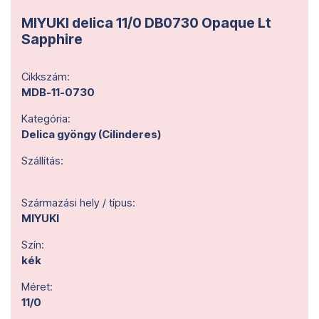
MIYUKI delica 11/0 DB0730 Opaque Lt
Sapphire
Cikkszám:
MDB-11-0730
Kategória:
Delica gyöngy (Cilinderes)
Szállítás:
Származási hely / típus:
MIYUKI
Szín:
kék
Méret:
11/0