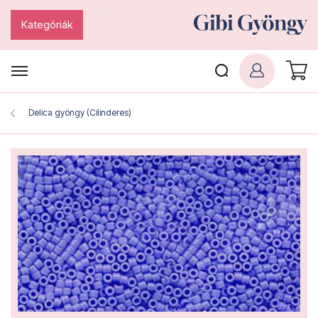
Kategóriák
Delica gyöngy (Cilinderes)