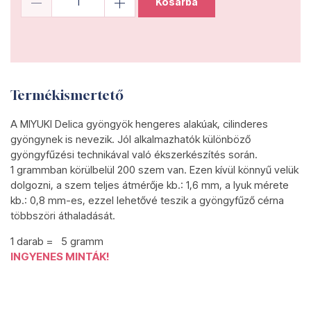
Kosárba
Termékismertető
A MIYUKI Delica gyöngyök hengeres alakúak, cilinderes
gyöngynek is nevezik. Jól alkalmazhatók különböző
gyöngyfűzési technikával való ékszerkészítés során.
1 grammban körülbelül 200 szem van. Ezen kívül könnyű velük
dolgozni, a szem teljes átmérője kb.: 1,6 mm, a lyuk mérete
kb.: 0,8 mm-es, ezzel lehetővé teszik a gyöngyfűző cérna
többszöri áthaladását.
1 darab = 5 gramm
INGYENES MINTÁK!